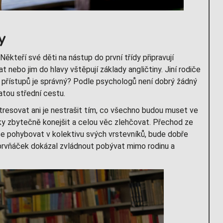
y
Někteří své děti na nástup do první třídy připravují
t nebo jim do hlavy vštěpují základy angličtiny. Jiní rodiče
o přístupů je správný? Podle psychologů není dobrý žádný
atou střední cestu.
stresovat ani je nestrašit tím, co všechno budou muset ve
ky zbytečně konejšit a celou věc zlehčovat. Přechod ze
 se pohybovat v kolektivu svých vrstevníků, bude dobře
 prvňáček dokázal zvládnout pobývat mimo rodinu a