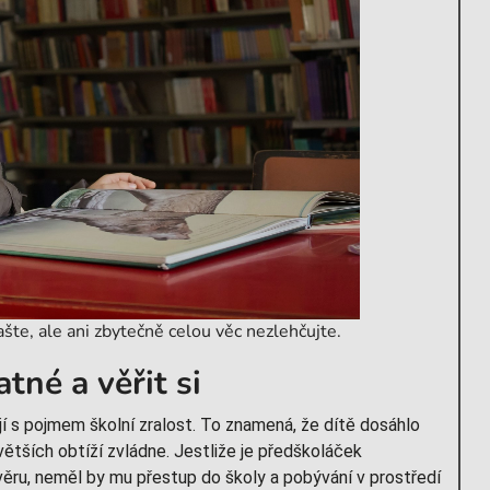
te, ale ani zbytečně celou věc nezlehčujte.
tné a věřit si
í s pojmem školní zralost. To znamená, že dítě dosáhlo
ětších obtíží zvládne. Jestliže je předškoláček
u, neměl by mu přestup do školy a pobývání v prostředí