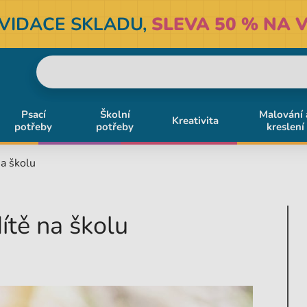
KVIDACE SKLADU,
SLEVA 50 % NA V
Psací
Školní
Malování 
Kreativita
potřeby
potřeby
kreslení
na školu
dítě na školu