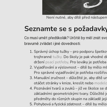
Není nutné, aby dítě před nástupem 
Seznamte se s požadavky
Co musí umět předškolák? Určitě by měl znát svoj
bravurně zvládat i jiné dovednosti.
Správný úchop tužky – pro podporu špetkové
trojhranné
tužky.
Do školy je pak vhodné dí
držení
psací potřeby
. Pro leváky je potřeb
Vyjadřování a výslovnost – dítě by mělo ml
Pro správné vyjadřování je potřeba rozšiřo
Manuální zručnost – důležité je, aby dítě
otáčet stránky v knize, kreslit nebo
modelo
Poznávání tvarů a zvuků – již ve školce se d
základními geometrickými tvary. Důležité j
předměty do různých skupin na základě jeji
Pohybová a fyzická zdatnost – dítě by měl