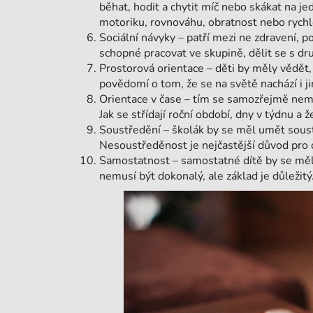
běhat, hodit a chytit míč nebo skákat na j
motoriku, rovnováhu, obratnost nebo rychl
Sociální návyky – patří mezi ne zdravení, 
schopné pracovat ve skupině, dělit se s dru
Prostorová orientace – děti by měly vědět, 
povědomí o tom, že se na světě nachází i j
Orientace v čase – tím se samozřejmě nemysl
Jak se střídají roční období, dny v týdnu a ž
Soustředění – školák by se měl umět soust
Nesoustředěnost je nejčastější důvod pro 
Samostatnost – samostatné dítě by se měl
nemusí být dokonalý, ale základ je důležitý