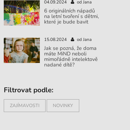
04.09.2024
od Jana
6 originálních nápadů
na letní tvoření s dětmi,
které je bude bavit
15.08.2024
od Jana
Jak se pozná, že doma
máte MiND neboli
mimořádně intelektově
nadané dítě?
Filtrovat podle:
ZAJÍMAVOSTI
NOVINKY