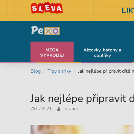
LI
MEGA
Aktovky, batohy a
VÝPRODEJ
doplňky
Blog
Tipy a triky
Jak nejlépe připravit dítě 
Jak nejlépe připravit 
23.07.2021
od
Jana