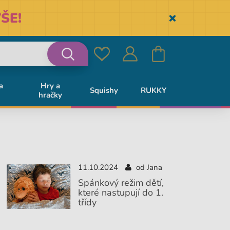
ŠE!
Skryť
Oblíbené
Přihlásit
Košík
Vyhledávání
a
Hry a
Squishy
RUKKY
hračky
se
11.10.2024
od Jana
Spánkový režim dětí,
které nastupují do 1.
třídy