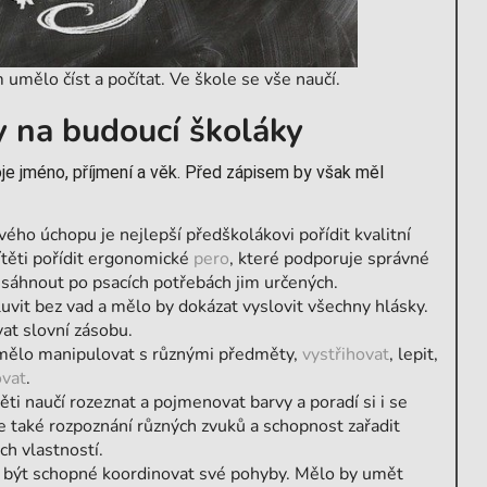
umělo číst a počítat. Ve škole se vše naučí.
 na budoucí školáky
e jméno, příjmení a věk. Před zápisem by však měl
ho úchopu je nejlepší předškolákovi pořídit kvalitní
těti pořídit ergonomické
pero
, které podporuje správné
a sáhnout po psacích potřebách jim určených.
uvit bez vad a mělo by dokázat vyslovit všechny hlásky.
vat slovní zásobu.
 umělo manipulovat s různými předměty,
vystřihovat
, lepit,
vat
.
ěti naučí rozeznat a pojmenovat barvy a poradí si i se
e také rozpoznání různých zvuků a schopnost zařadit
ch vlastností.
o být schopné koordinovat své pohyby. Mělo by umět