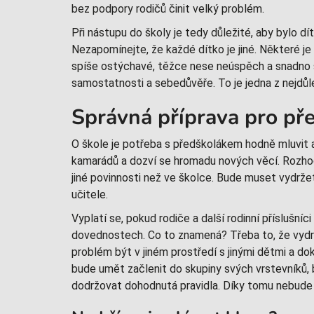
bez podpory rodičů činit velký problém.
Při nástupu do školy je tedy důležité, aby bylo 
Nezapomínejte, že každé dítko je jiné. Některé je
spíše ostýchavé, těžce nese neúspěch a snadno s
samostatnosti a sebedůvěře. To je jedna z nejdůle
Správná příprava pro př
O škole je potřeba s předškolákem hodně mluvit 
kamarádů a dozví se hromadu nových věcí. Rozhod
jiné povinnosti než ve školce. Bude muset vydrž
učitele.
Vyplatí se, pokud rodiče a další rodinní příslušníci
dovednostech. Co to znamená? Třeba to, že vydrž
problém být v jiném prostředí s jinými dětmi a d
bude umět začlenit do skupiny svých vrstevníků,
dodržovat dohodnutá pravidla. Díky tomu nebude 