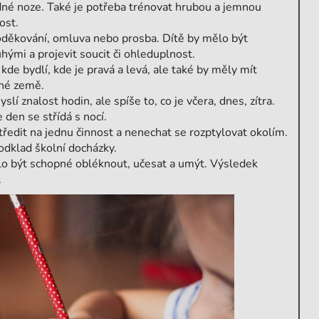
edné noze. Také je potřeba trénovat hrubou a jemnou
ost.
poděkování, omluva nebo prosba. Dítě by mělo být
hými a projevit soucit či ohleduplnost.
kde bydlí, kde je pravá a levá, ale také by měly mít
iné země.
í znalost hodin, ale spíše to, co je včera, dnes, zítra.
e den se střídá s nocí.
ředit na jednu činnost a nenechat se rozptylovat okolím.
odklad školní docházky.
o být schopné obléknout, učesat a umýt. Výsledek
.