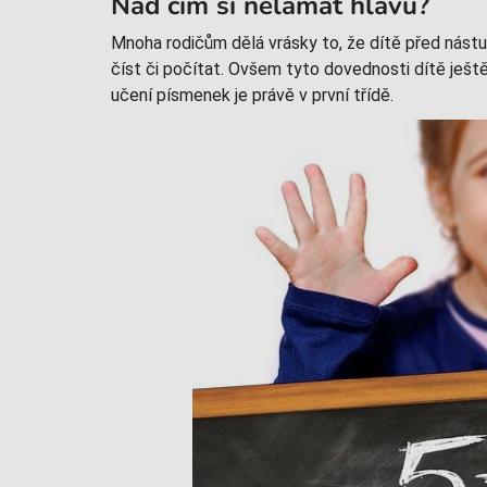
Nad čím si nelámat hlavu?
Mnoha rodičům dělá vrásky to, že dítě před ná
číst či počítat. Ovšem tyto dovednosti dítě ješt
učení písmenek je právě v první třídě.