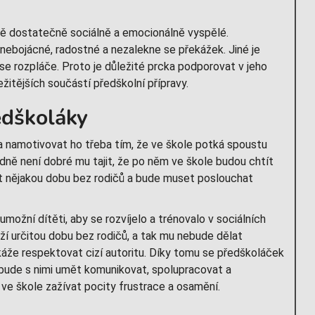
dítě dostatečně sociálně a emocionálně vyspělé.
 nebojácné, radostné a nezalekne se překážek. Jiné je
e rozpláče. Proto je důležité prcka podporovat v jeho
žitějších součástí předškolní přípravy.
edškoláky
a namotivovat ho třeba tím, že ve škole potká spoustu
ně není dobré mu tajit, že po něm ve škole budou chtít
et nějakou dobu bez rodičů a bude muset poslouchat
 umožní dítěti, aby se rozvíjelo a trénovalo v sociálních
í určitou dobu bez rodičů, a tak mu nebude dělat
okáže respektovat cizí autoritu. Díky tomu se předškoláček
 bude s nimi umět komunikovat, spolupracovat a
ve škole zažívat pocity frustrace a osamění.