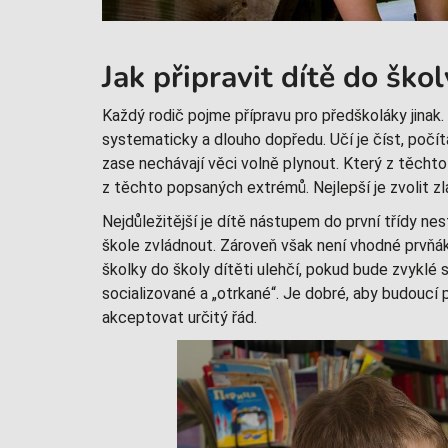
Jak připravit dítě do škol
Každý rodič pojme přípravu pro předškoláky jinak. 
systematicky a dlouho dopředu. Učí je číst, počíta
zase nechávají věci volně plynout. Který z těcht
z těchto popsaných extrémů. Nejlepší je zvolit zl
Nejdůležitější je dítě nástupem do první třídy ne
škole zvládnout. Zároveň však není vhodné prvňá
školky do školy dítěti ulehčí, pokud bude zvyklé
socializované a „otrkané“. Je dobré, aby budoucí
akceptovat určitý řád.