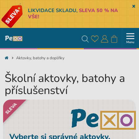
Sk
LIKVIDACE SKLADU,
SLEVA 50 % NA
VŠE!
Menu
Oblíbené
Přihlásit
Košík
Vyhledávání
Aktovky, batohy a doplňky
se
Školní aktovky, batohy a
příslušenství
SLEVA
Vyberte si správné aktovky,