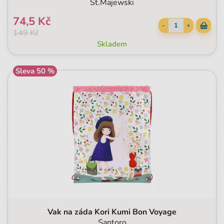
St.Majewski
74,5 Kč
-
+
149 Kč
Skladem
Sleva 50 %
Vak na záda Kori Kumi Bon Voyage
Santoro