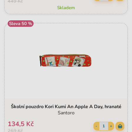
449 Kč
Skladem
Sleva 50 %
Školní pouzdro Kori Kumi An Apple A Day, hranaté
Santoro
134,5 Kč
-
+
269 Kč