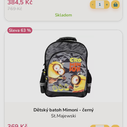
384,5 Kč
-
+
769 Kč
Skladem
Sleva 63 %
Dětský batoh Mimoni - černý
St.Majewski
369 Kč