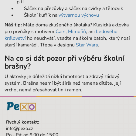
pití
Sáček na přezůvky a sáček na cvičky a tělocvik
Školní kufřík na
výtvarnou výchovu
Náš tip:
Máte doma zkušeného školáka? Klasická aktovka
pro prvňáky s motivem
Cars
,
Mimoňů
, ani
Ledového
království
ho neuchvátí, vsaďte na školní batoh, který nosí
starší kamarádi. Třeba v designu
Star Wars
.
Na co si dát pozor při výběru školní
brašny?
U aktovky je důležitá nízká hmotnost a zdravý zádový
systém. Brašna nesmí být širší než ramena dítěte, její
vrchol nemá přesahovat linii ramen.
Rychlý kontakt:
info@pexo.cz
Po - Pá: od 9:00 do 15:00