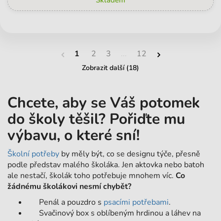
1
2
3
...
12
Zobrazit další (18)
Chcete, aby se Váš potomek
do školy těšil? Pořiďte mu
výbavu, o které sní!
Školní potřeby
by měly být, co se designu týče, přesně
podle představ malého školáka. Jen aktovka nebo batoh
ale nestačí, školák toho potřebuje mnohem víc.
Co
žádnému školákovi nesmí chybět?
Penál a pouzdro s
psacími potřebami
.
Svačinový box s oblíbeným hrdinou a láhev na