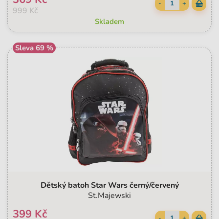
-
+
999 Kč
Skladem
Sleva 69 %
Dětský batoh Star Wars černý/červený
St.Majewski
399 Kč
-
+