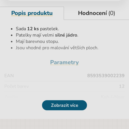
Popis produktu
Hodnocení
(0)
Sada
12 ks
pastelek.
Patelky mají velmi
silné jádro
.
Mají
barevnou stopu.
Jsou vhodné pro malování větších ploch.
Parametry
EAN
8593539002239
Počet barev
12
Značka
Koh-i-Noor
Zobrazit více
Výška
15,8 cm
Pohlaví
Univerzální