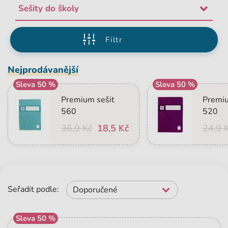
Sešity do školy
Filtr
Nejprodávanější
Sleva 50 %
Sleva 50 %
Premium sešit
Premiu
560
520
36,9 Kč
18,5 Kč
24,9 
Seřadit podle:
Doporučené
Sleva 50 %