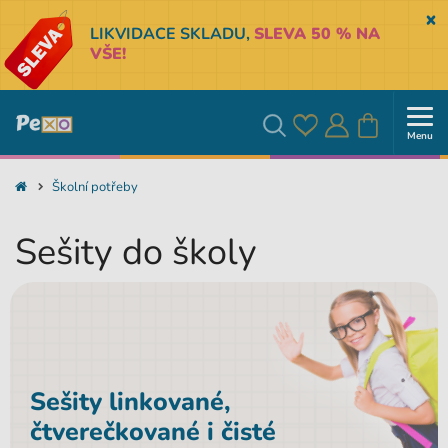
Sk
LIKVIDACE SKLADU,
SLEVA 50 % NA
VŠE!
Menu
Oblíbené
Přihlásit
Košík
Vyhledávání
Školní potřeby
se
Sešity do školy
Sešity linkované,
čtverečkované i čisté