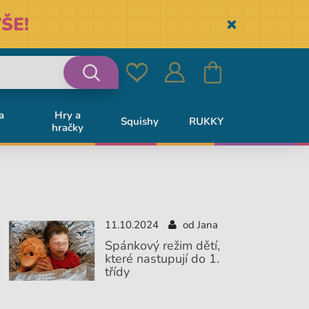
ŠE!
Skryť
Oblíbené
Přihlásit
Košík
Vyhledávání
a
Hry a
Squishy
RUKKY
hračky
se
11.10.2024
od Jana
Spánkový režim dětí,
které nastupují do 1.
třídy