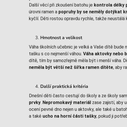
Další věcí při zkoušení batohu je
kontrola délky
úrovni ramen a
popruhy by se neměly dotýkat kr
kyčlí. Děti rostou opravdu rychle, takže neustálá 
Hmotnost a velikost
Váha školních učebnic je velká a Vaše dítě bude na
tašku s co nejmenší váhou.
Váha aktovky nebo b
dítě, tím by samozřejmě měla být i menší váha. Dů
neměla být větší než šířka ramen dítěte
, aby 
Další praktická kritéria
Dnešní děti často cestují do školy a ze školy sam
prvky
.
Nepromokavý materiál
zase zajistí, aby 
ocení pevné dno nejen u aktovky, ale také u batoh
a také
ucho na horní části tašky
, pokud ji potře