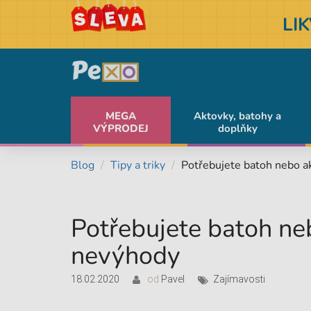
LI
MEGA
Aktovky, batohy a
VÝPRODEJ
doplňky
Blog
Tipy a triky
Potřebujete batoh nebo a
Potřebujete batoh ne
nevýhody
18.02.2020
od
Pavel
Zajímavosti