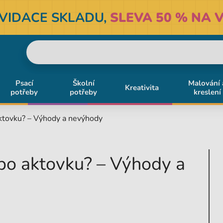
KVIDACE SKLADU,
SLEVA 50 % NA V
Psací
Školní
Malování 
Kreativita
potřeby
potřeby
kreslení
ktovku? – Výhody a nevýhody
bo aktovku? – Výhody a