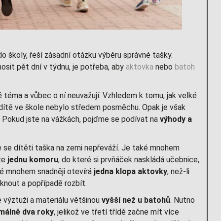
do školy, řeší zásadní otázku výběru správné tašky.
sit pět dní v týdnu, je potřeba, aby
aktovka
nebo
batoh
 téma a vůbec o ní neuvažují. Vzhledem k tomu, jak velké
ch dítě ve škole nebylo středem posměchu. Opak je však
. Pokud jste na vážkách, pojďme se podívat na
výhody a
že se dítěti taška na zemi nepřeváží. Je také mnohem
uze
jednu komoru
, do které si prvňáček naskládá učebnice,
také mnohem snadněji otevírá
jedna klopa aktovky
, než-li
eknout a popřípadě rozbít.
vé výztuži a materiálu většinou
vyšší než u batohů
. Nutno
málně dva roky
, jelikož ve třetí třídě začne mít více