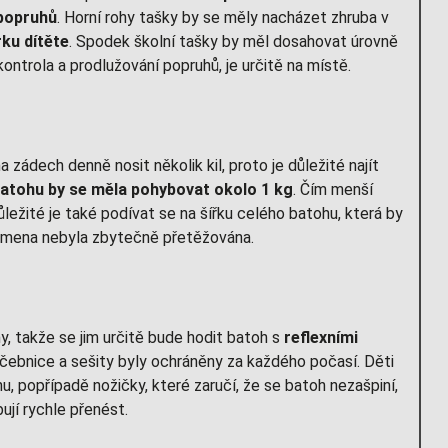
 popruhů
. Horní rohy tašky by se měly nacházet zhruba v
ku dítěte
. Spodek školní tašky by měl dosahovat úrovně
kontrola a prodlužování popruhů, je určitě na místě.
 zádech denně nosit několik kil, proto je důležité najít
atohu by se měla pohybovat okolo 1 kg
. Čím menší
ležité je také podívat se na šířku celého batohu, která by
ramena nebyla zbytečně přetěžována.
y, takže se jim určitě bude hodit batoh s
reflexními
učebnice a sešity byly ochráněny za každého počasí. Děti
u, popřípadě nožičky, které zaručí, že se batoh nezašpiní,
bují rychle přenést.