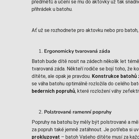
předmětů a učení se mu do aktovky už tak snadno 
přihrádek u batohu.
Ať už se rozhodnete pro aktovku nebo pro batoh, n
Ergonomicky tvarovaná záda
Batoh bude dítě nosit na zádech několik let téměř
tvarovaná záda. Někteří rodiče se bojí toho, že k
dítěte, ale opak je pravdou.
Konstrukce batohů z
se váha batohu optimálně rozložila do celého ba
bederních popruhů
, které rozložení váhy zefekti
Polstrované ramenní popruhy
Popruhy na batohu by měly být polstrované a m
za popruh také jemně zatáhnout. Je potřeba si u
prokluzovat
– batoh Vašeho dítěte musí za každ