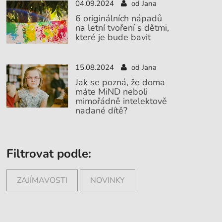
04.09.2024
od Jana
6 originálních nápadů
na letní tvoření s dětmi,
které je bude bavit
15.08.2024
od Jana
Jak se pozná, že doma
máte MiND neboli
mimořádně intelektově
nadané dítě?
Filtrovat podle:
ZAJÍMAVOSTI
NOVINKY