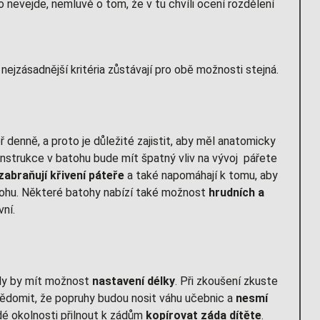
nevejde, nemluvě o tom, že v tu chvíli ocení rozdělení
ejzásadnější kritéria zůstávají pro obě možnosti stejná.
 denně, a proto je důležité zajistit, aby měl anatomicky
onstrukce v batohu bude mít špatný vliv na vývoj pářete
abraňují křivení páteře
a také napomáhají k tomu, aby
tohu. Některé batohy nabízí také možnost
hrudních a
vní.
ěly by mít možnost
nastavení délky
. Při zkoušení zkuste
vědomit, že popruhy budou nosit váhu učebnic a
nesmí
é okolnosti přilnout k zádům
kopírovat záda dítěte
.