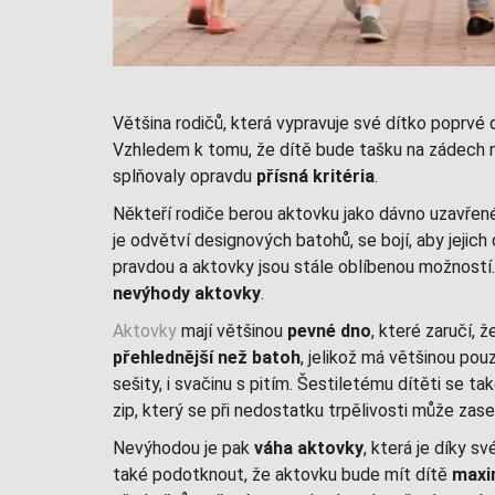
Většina rodičů, která vypravuje své dítko poprvé 
Vzhledem k tomu, že dítě bude tašku na zádech no
splňovaly opravdu
přísná kritéria
.
Někteří rodiče berou aktovku jako dávno uzavřené
je odvětví designových batohů, se bojí, aby jeji
pravdou a aktovky jsou stále oblíbenou možností
nevýhody aktovky
.
Aktovky
mají většinou
pevné dno
, které zaručí, 
přehlednější než batoh
, jelikož má většinou po
sešity, i svačinu s pitím. Šestiletému dítěti se 
zip, který se při nedostatku trpělivosti může zas
Nevýhodou je pak
váha aktovky
, která je díky s
také podotknout, že aktovku bude mít dítě
maxi