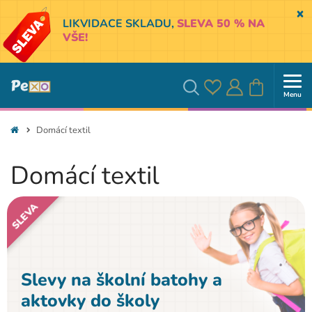
Sk
LIKVIDACE SKLADU,
SLEVA 50 % NA
VŠE!
Menu
Oblíbené
Přihlásit
Košík
Vyhledávání
Domácí textil
se
Domácí textil
SLEVA
Slevy na školní batohy a
aktovky do školy