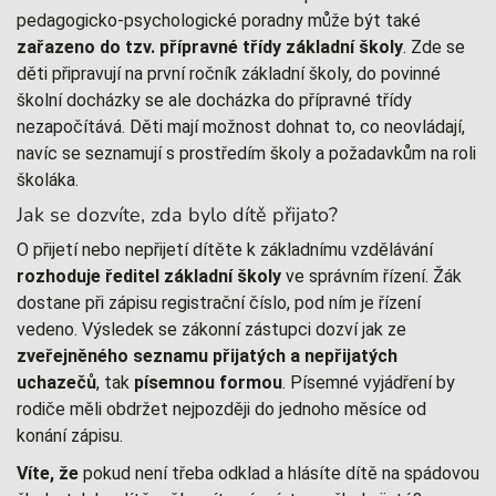
pedagogicko-psychologické poradny může být také
zařazeno do tzv. přípravné třídy základní školy
. Zde se
děti připravují na první ročník základní školy, do povinné
školní docházky se ale docházka do přípravné třídy
nezapočítává. Děti mají možnost dohnat to, co neovládají,
navíc se seznamují s prostředím školy a požadavkům na roli
školáka.
Jak se dozvíte, zda bylo dítě přijato?
O přijetí nebo nepřijetí dítěte k základnímu vzdělávání
rozhoduje ředitel základní školy
ve správním řízení. Žák
dostane při zápisu registrační číslo, pod ním je řízení
vedeno. Výsledek se zákonní zástupci dozví jak ze
zveřejněného seznamu přijatých a nepřijatých
uchazečů
, tak
písemnou formou
. Písemné vyjádření by
rodiče měli obdržet nejpozději do jednoho měsíce od
konání zápisu.
Víte, že
pokud není třeba odklad a hlásíte dítě na spádovou