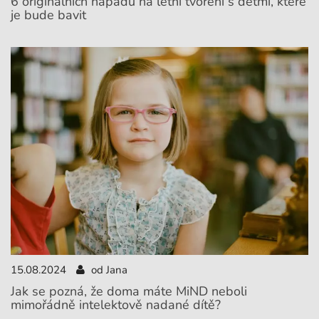
6 originálních nápadů na letní tvoření s dětmi, které
je bude bavit
15.08.2024
od Jana
Jak se pozná, že doma máte MiND neboli
mimořádně intelektově nadané dítě?