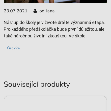
23.07.2021
od Jana
2
Nástup do školy je v životě dítěte významná etapa.
Pro každého předškoláčka bude první důležitou, ale
F
také náročnou životní zkouškou. Ve škole...
o
se
Číst více
Související produkty