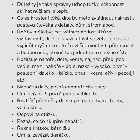
Důležitý je také správný úchop tužky, schopnost
stříhat nůžkami a lepit.
Co se kreslení týká, dítě by mělo zvládnout nakreslit
postavu člověka s detaily, dům, strom apod.
Řeč by měla být bez větších nedostatků ve
výslovnosti, dítě se snaží mluvit ve větách, dokáže
vyjádřit myšlenku. Umí rozlišit minulost, přítomnost
a budoucnost, stejně tak jednotné a množné číslo.
Rozlišuje nahoře, dole, vedle, na, nad, před, pod,
vedle, mezi, nahoře - dole, nízko - vysoko, první -
poslední, daleko – blízko, dnes – včera, dřív - později
atd.
Napočítá do 5, pozná geometrické tvary.
Umí seřadit 5 prvků podle velikosti.
Roztřídí předměty do skupin podle tvaru, barvy,
velikosti, …
Odpoví na otázku.
Pozná, co do skupiny nepatří.
Řekne krátkou básničku.
Umí si zavázat tkaničku.