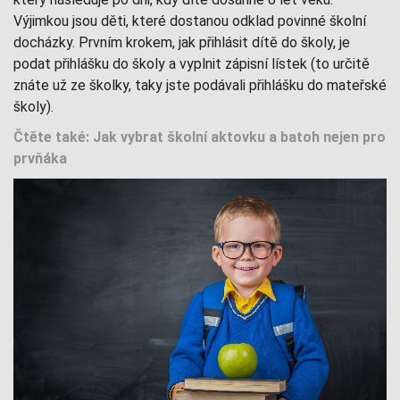
Výjimkou jsou děti, které dostanou odklad povinné školní
docházky. Prvním krokem, jak přihlásit dítě do školy, je
podat přihlášku do školy a vyplnit zápisní lístek (to určitě
znáte už ze školky, taky jste podávali přihlášku do mateřské
školy).
Čtěte také: Jak vybrat školní aktovku a batoh nejen pro
prvňáka