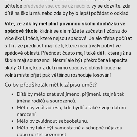
učitelce
předvede vše, co se už naučilo
, vy se dozvíte, zda
dítě na školu má, nebo zda by bylo lepší požádat o odklad.
Víte, že žák by měl plnit povinnou školní docházku ve
spádové škole
, klidně se ale můžete zúčastnit zápisu do
více škol, i těch, které nejsou spádové. Je ale třeba počítat
s tím, že přednost mají děti, které mají trvalý pobyt ve
spádové oblasti. Přednost často mají také děti, které již na
škole mají sourozenci. Nesmí ale být překročena kapacita
školy. O tom, kdo z dětí mimo spádové oblasti bude na
volná místa přijat pak většinou rozhoduje losování.
Co by předškolák měl k zápisu umět?
Dítě by mělo znát své jméno, příjmení, stejně tak
jména rodičů a sourozenců.
Mělo by znát adresu, kde bydlí a také svoje datum
narození.
Mělo by zvládnout sebeobsluhu.
Mělo by také být samostatné a schopné nějakou
dobu udržet pozornost