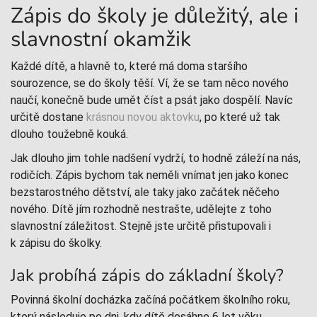
Zápis do školy je důležitý, ale i
slavnostní okamžik
Každé dítě, a hlavně to, které má doma staršího
sourozence, se do školy těší. Ví, že se tam něco nového
naučí, konečně bude umět číst a psát jako dospělí. Navíc
určitě dostane
krásnou novou aktovku
, po které už tak
dlouho toužebně kouká.
Jak dlouho jim tohle nadšení vydrží, to hodně záleží na nás,
rodičích. Zápis bychom tak neměli vnímat jen jako konec
bezstarostného dětství, ale taky jako začátek něčeho
nového. Dítě jím rozhodně nestrašte, udělejte z toho
slavnostní záležitost. Stejně jste určitě přistupovali i
k zápisu do školky.
Jak probíhá zápis do základní školy?
Povinná školní docházka začíná počátkem školního roku,
který následuje po dni, kdy dítě dosáhne 6 let věku.