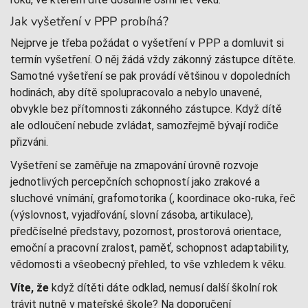
Jak vyšetření v PPP probíhá?
Nejprve je třeba požádat o vyšetření v PPP a domluvit si
termín vyšetření. O něj žádá vždy zákonný zástupce dítěte.
Samotné vyšetření se pak provádí většinou v dopoledních
hodinách, aby dítě spolupracovalo a nebylo unavené,
obvykle bez přítomnosti zákonného zástupce. Když dítě
ale odloučení nebude zvládat, samozřejmě bývají rodiče
přizváni.
Vyšetření se zaměřuje na zmapování úrovně rozvoje
jednotlivých percepčních schopností jako zrakové a
sluchové vnímání, grafomotorika (, koordinace oko-ruka, řeč
(výslovnost, vyjadřování, slovní zásoba, artikulace),
předčíselné představy, pozornost, prostorová orientace,
emoční a pracovní zralost, paměť, schopnost adaptability,
vědomosti a všeobecný přehled, to vše vzhledem k věku.
Víte, že
když dítěti dáte odklad, nemusí další školní rok
trávit nutně v mateřské škole? Na doporučení