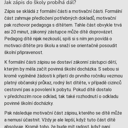
Jak zápis do školy probíhá dál?
Zápis se skládá z formální části a motivační části. Formální
část zahrnuje předložení potřebných dokladů, motivační
pak rozhovor pedagoga s dítětem. Tahle část obvykle trvá
asi 20 minut, zákonný zástupce může dítě doprovázet.
Pedagog dítě nijak nezkouší, spíš si s ním jen povídá o
motivaci dítěte pro školu a snaží se orientačně posoudit
školní připravenost.
K formální části zápisu se dostaví zákonní zástupci dětí,
kterým by měla začít povinná školní docházka. S sebou si
kromě vyplněné žádosti k přijetí do prvního ročníku vezmou
platný občanský průkaz, rodný list dítěte, v případě cizinců
cestovní pas a povolení k pobytu. Pokud dítě dostalo
v předchozím roce odklad, tak také rozhodnutí o odkladu
povinné školní docházky.
Pak následuje motivační část zápisu, kterého se dítě může
a nemusí účastnit. Vždy je ale lepší, když tuto část dítě
absolvuje. Kromě toho, že bude mít radost, když paní