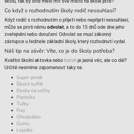
školu, tak by dítě mělo mít své místo na škole jisté?
Co když s rozhodnutím školy rodič nesouhlasí?
Když rodič s rozhodnutím o přijetí nebo nepřijetí nesouhlasí,
může se proti němu
odvolat
, a to do 15 dnů ode dne jeho
zveřejnění nebo doručení. Odvolat se musí zákonný
zástupce u ředitele základní školy, který rozhodnutí vydal.
Náš tip na závěr: Víte, co je do školy potřeba?
Kvalitní školní aktovka nebo
batoh
je jasná věc, ale co dál?
Určitě nesmíme zapomenout taky na:
Super penál
Školní kufřík
Desky na sešity
Pastelky
Tužky
Fixy
Ořezávátko
Gumu
Lepidlo