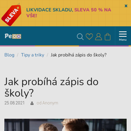
Sk
LIKVIDACE SKLADU,
SLEVA 50 % NA
VŠE!
Menu
Oblíbené
Přihlásit
Košík
Vyhledávání
Blog
Tipy a triky
Jak probíhá zápis do školy?
se
Jak probíhá zápis do
školy?
25.08.2021
od
Anonym