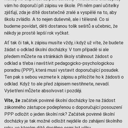
vám ho doporučí při zápisu ve škole. Při něm paní učitelky
zjišťují, zda je dítě dostatečně zralé a vyspělé na to, aby
školu zvládlo. A to nejen duševně, ale i tělesně. Co si
budeme povídat, děti dostanou tolik sešitů a učebnic, že
někdy je prostě lepší rok vyčkat.
Ať tak či tak, k zápisu musíte vždy, i když už víte, že budete
žádat o odklad školní docházky. V tom případě si ale
předem můžete na stránkách školy stáhnout žádost o
odklad a třeba i navštívit pedagogicko-psychologickou
poradnu (PPP), která musí vystavit doporučující posudek.
Ten pak s sebou vezmete k zápisu a přiložíte ho k žádosti o
odklad. Když to ale před zápisem nestihnete, nevadí.
Vyšetření můžete absolvovat i později.
Víte, že
začátek povinné školní docházky lze na žádost
zákonného zástupce podepřenou o doporučující posouzení
PPP odložit o jeden školní rok? Začátek povinné školní
docházky je tak možné odložit nejdéle do zahájení školního
roku, ve kterém dítě dosáhne osmi let věku.