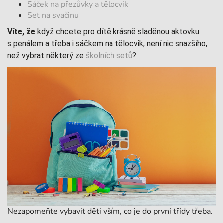
Sáček na přezůvky a tělocvik
Set na svačinu
Víte, že
když chcete pro dítě krásně sladěnou aktovku
s penálem a třeba i sáčkem na tělocvik, není nic snazšího,
než vybrat některý ze
školních setů
?
Nezapomeňte vybavit děti vším, co je do první třídy třeba.