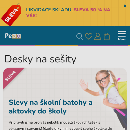
Sk
LIKVIDACE SKLADU,
SLEVA 50 % NA
VŠE!
Menu
Oblíbené
Přihlásit
Košík
Vyhledávání
Desky na sešity
se
SLEVA
Slevy na školní batohy a
aktovky do školy
Připravili jsme pro vás několik modelů školních tašek s
výraznými slevami.Můžete díky nim vybavit svého školáka do