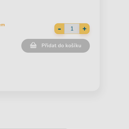
em
-
+
Přidat do košíku