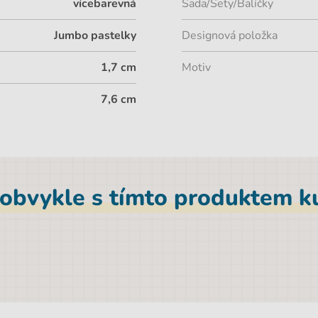
vícebarevná
Sada/Sety/Balíčky
Jumbo pastelky
Designová položka
1,7 cm
Motiv
7,6 cm
 obvykle s tímto produktem ku