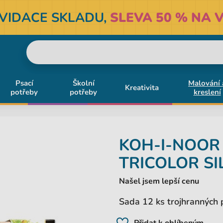
KVIDACE SKLADU,
SLEVA 50 % NA V
Psací
Školní
Malování 
Kreativita
potřeby
potřeby
kreslení
KOH-I-NOO
TRICOLOR SI
Našel jsem lepší cenu
Sada 12 ks trojhranných 