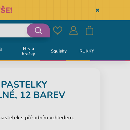
ŠE!
Skryť
Oblíbené
Přihlásit
Košík
Vyhledávání
a
Hry a
Squishy
RUKKY
hračky
se
R
PASTELKY
LNÉ, 12 BAREV
pastelek s přírodním vzhledem.