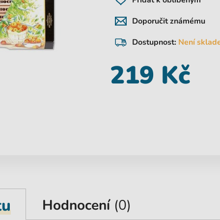
Přidat k oblíbeným
Doporučit známému
Dostupnost:
Není sklad
219 Kč
tu
Hodnocení
(0)