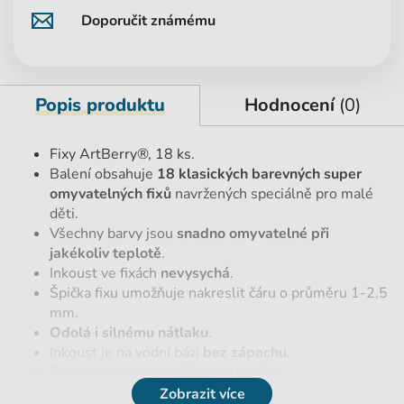
Doporučit známému
Popis produktu
Hodnocení
(0)
Fixy ArtBerry®, 18 ks.
Balení obsahuje
18 klasických barevných super
omyvatelných fixů
navržených speciálně pro malé
děti.
Všechny barvy jsou
snadno omyvatelné při
jakékoliv teplotě
.
Inkoust ve fixách
nevysychá
.
Špička fixu umožňuje nakreslit čáru o průměru 1-2,5
mm.
Odolá i silnému nátlaku
.
Inkoust je na vodní bázi
bez zápachu
.
Fixy jsou vybaveny víčky s větráním.
Evropský certifikát kvality zaručuje
nepřítomnost
Zobrazit více