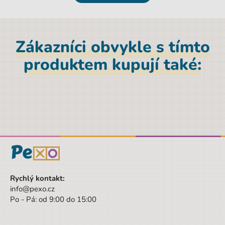
toxických látek
.
Parametry
Zákazníci obvykle s tímto
EAN
4041485330516
produktem kupují také:
Počet barev
18
Počet kusů
18 ks
Značka
Erich Krause
Výška
16 cm
Pohlaví
Univerzální
Barva
vícebarevná
Rychlý kontakt:
Druh
Klasické
info@pexo.cz
Po - Pá: od 9:00 do 15:00
Hloubka
1 cm
Šířka
20 cm