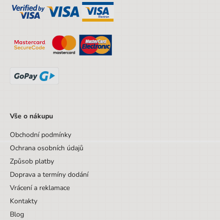
Šířka obalu
20 cm
Výška obalu
16 cm
Hloubka obalu
1 cm
Věk od
3 let
Věk do
9 let
Sada/Sety/Balíčky
Ne
Vše o nákupu
Designová položka
Ne
Obchodní podmínky
Motiv
Ostatní motivy
Ochrana osobních údajů
Způsob platby
Doprava a termíny dodání
Vrácení a reklamace
Kontakty
Blog