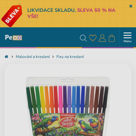
Sk
LIKVIDACE SKLADU,
SLEVA 50 % NA
VŠE!
Menu
Oblíbené
Přihlásit
Košík
Vyhledávání
Malování a kreslení
Fixy na kreslení
se