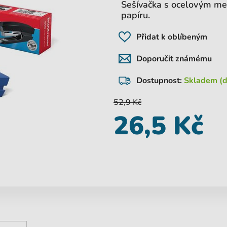
Sešívačka s ocelovým mec
papíru.
Přidat k oblíbeným
Doporučit známému
Dostupnost:
Skladem (d
52,9 Kč
26,5 Kč