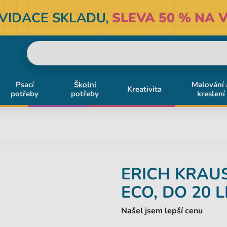
KVIDACE SKLADU,
SLEVA 50 % NA V
Psací
Školní
Malování 
Kreativita
potřeby
potřeby
kreslení
ERICH KRAU
ECO, DO 20 
Našel jsem lepší cenu