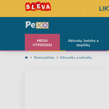
LI
MEGA
Aktovky, batohy a
VÝPRODEJ
doplňky
Školní potřeby
Děrovačky a sešívačky