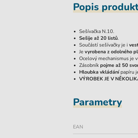
Popis produk
Sešívačka N.10.
Sešije až 20 listů
.
Součástí sešívačky je i
ves
Je
vyrobena z odolného p
Ocelový mechanismus je vy
Zásobník
pojme až 50 svo
Hloubka vkládání
papíru 
VÝROBEK JE V NĚKOLI
Parametry
EAN