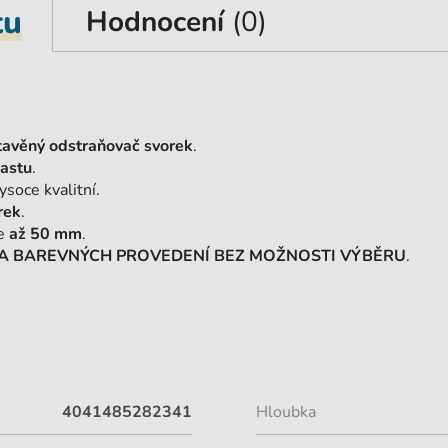
tu
Hodnocení
(0)
tavěný odstraňovač svorek
.
lastu
.
soce kvalitní.
rek
.
je
až 50 mm
.
KA BAREVNÝCH PROVEDENÍ BEZ MOŽNOSTI VÝBĚRU
.
4041485282341
Hloubka