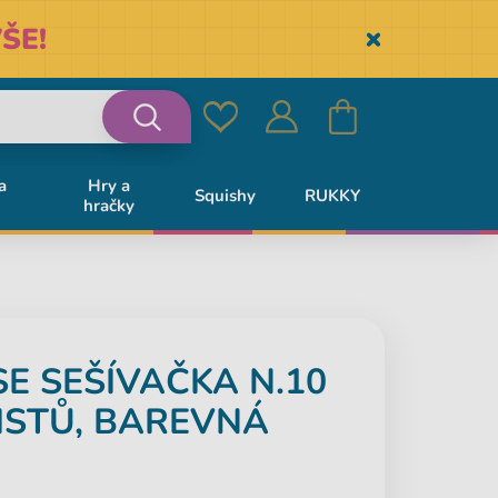
ŠE!
Skryť
Oblíbené
Přihlásit
Košík
Vyhledávání
a
Hry a
Squishy
RUKKY
hračky
se
SE
SEŠÍVAČKA N.10
LISTŮ, BAREVNÁ