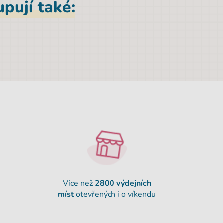
pují také:
Více než
2800 výdejních
míst
otevřených i o víkendu