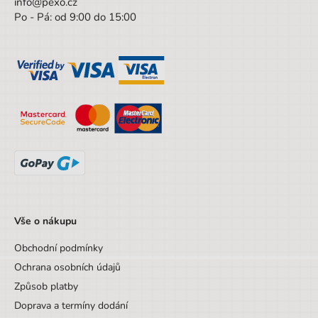
Výška obalu
15 cm
info@pexo.cz
Po - Pá: od 9:00 do 15:00
Hloubka obalu
1 cm
Věk od
3 let
Věk do
11 let
Sada/Sety/Balíčky
Ne
Designová položka
Ne
Motiv
Kori Kumi
Druh bloku
Lepený
Vše o nákupu
Obchodní podmínky
Ochrana osobních údajů
Způsob platby
Doprava a termíny dodání