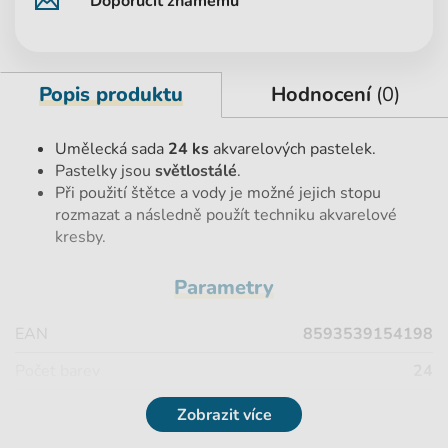
Doporučit známému
Popis produktu
Hodnocení
(0)
Umělecká sada
24 ks
akvarelových pastelek.
Pastelky jsou
světlostálé
.
Při použití štětce a vody je možné jejich stopu
rozmazat a následně použít techniku akvarelové
kresby.
Parametry
EAN
8593539154198
Počet barev
24
Značka
Koh-i-Noor
Zobrazit více
Výška
19,8 cm