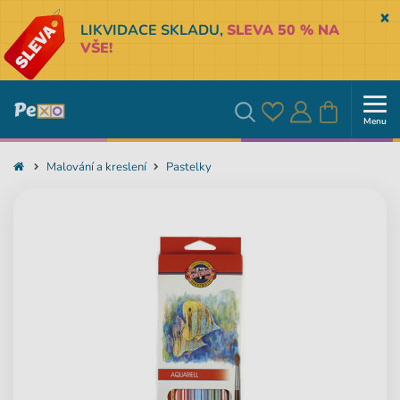
Sk
LIKVIDACE SKLADU,
SLEVA 50 % NA
VŠE!
Menu
Oblíbené
Přihlásit
Košík
Vyhledávání
Malování a kreslení
Pastelky
se