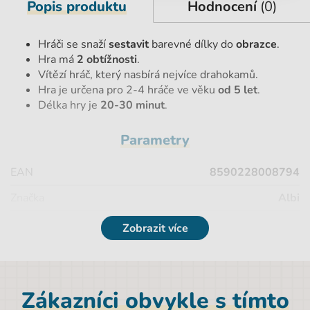
Popis produktu
Hodnocení
(0)
Hráči se snaží
sestavit
barevné dílky do
obrazce
.
Hra má
2 obtížnosti
.
Vítězí hráč, který nasbírá nejvíce drahokamů.
Hra je určena pro
2-4 hráče ve věku
od 5 let
.
Délka hry je
20-30 minut
.
Parametry
EAN
8590228008794
Značka
Albi
Výška
27 cm
Zobrazit více
Pohlaví
Univerzální
Barva
vícebarevná
Zákazníci obvykle s tímto
Hloubka
6 cm