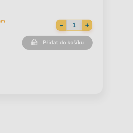
em
-
+
Přidat do košíku