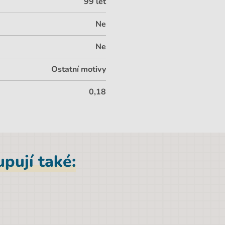
99 let
Ne
Ne
Ostatní motivy
0,18
pují také: