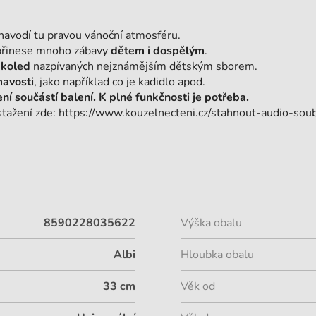
 navodí tu pravou vánoční atmosféru.
 přinese mnoho zábavy
dětem i dospělým
.
 koled
nazpívaných nejznámějším dětským sborem.
mavosti
, jako například co je kadidlo apod.
ní součástí balení. K plné funkčnosti je potřeba.
stažení zde: https://www.kouzelnecteni.cz/stahnout-audio-sou
8590228035622
Výška obalu
Albi
Hloubka obalu
33 cm
Věk od