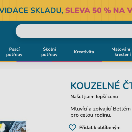
KVIDACE SKLADU,
SLEVA 50 % NA V
Psací
Školní
Malování 
Kreativita
potřeby
potřeby
kreslení
KOUZELNÉ Č
Našel jsem lepší cenu
Mluvící a zpívající Betlé
pro celou rodinu.
Přidat k oblíbeným