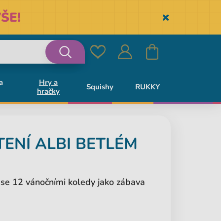
ŠE!
Skryť
Oblíbené
Přihlásit
Košík
Vyhledávání
a
Hry a
Squishy
RUKKY
hračky
se
TENÍ
ALBI
BETLÉM
m se 12 vánočními koledy jako zábava