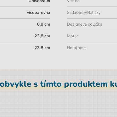
Univerzální
Věk do
vícebarevná
Sada/Sety/Balíčky
0,8 cm
Designová položka
23,8 cm
Motiv
23.8 cm
Hmotnost
 obvykle s tímto produktem ku