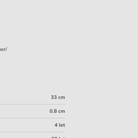
bor/
33 cm
0.8 cm
4 let