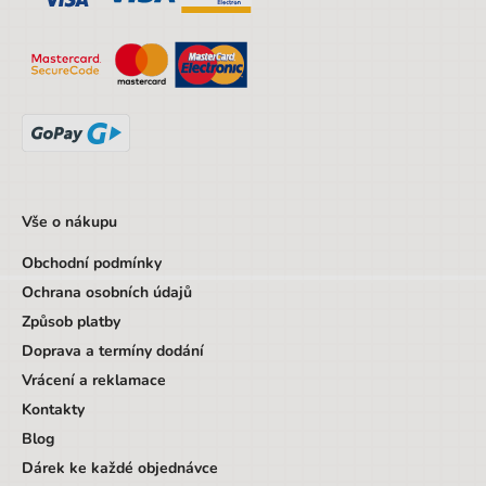
Objem
17 l
Hmotnost netto [kg]
1,5 kg
Materiál
Polyester
Nosnost
7 kg
Značka
Stil
Pohlaví
Chlapec
Vše o nákupu
Barva
modrá
Obchodní podmínky
Materiál
Polyester
Ochrana osobních údajů
Způsob platby
Druh
Aktovkové sety
Doprava a termíny dodání
Věk od
6 let
Vrácení a reklamace
Věk do
9 let
Kontakty
Blog
Sada/Sety/Balíčky
Ne
Dárek ke každé objednávce
Designová položka
Ne