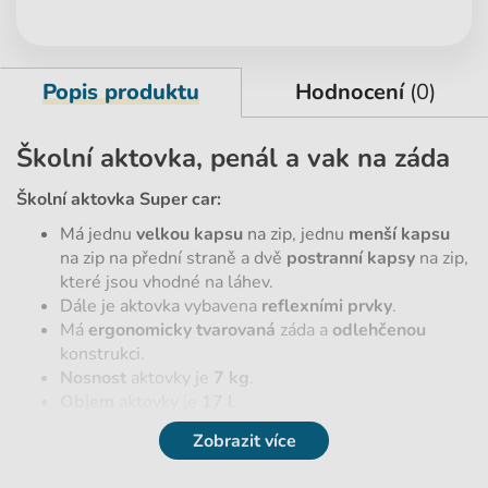
Popis produktu
Hodnocení
(0)
Školní aktovka, penál a vak na záda
Školní aktovka Super car:
Má jednu
velkou kapsu
na zip, jednu
menší kapsu
na zip na přední straně a dvě
postranní kapsy
na zip,
které jsou vhodné na láhev.
Dále je aktovka vybavena
reflexními prvky
.
Má
ergonomicky tvarovaná
záda a
odlehčenou
konstrukci.
Nosnost
aktovky je
7 kg
.
Objem
aktovky je
17 l
.
Penál Super car:
Zobrazit více
Penál je
jednopatrový.