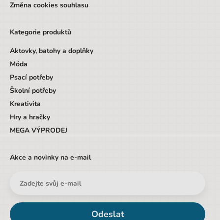
Změna cookies souhlasu
Motiv
Auta
Kategorie produktů
Hmotnost
1,5
Aktovky, batohy a doplňky
Počet produktů v setu
3
Móda
Psací potřeby
Školní potřeby
Kreativita
Hry a hračky
MEGA VÝPRODEJ
Akce a novinky na e-mail
Odeslat