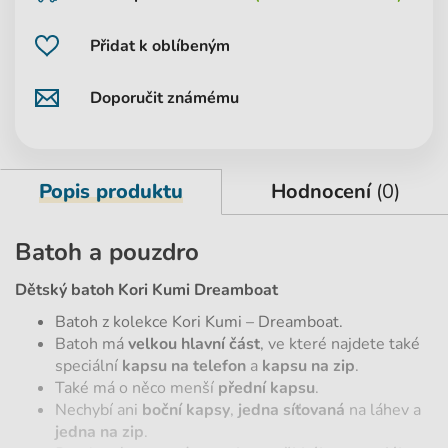
Přidat k oblíbeným
Doporučit známému
Popis produktu
Hodnocení
(0)
Batoh a pouzdro
Dětský batoh Kori Kumi Dreamboat
Batoh z kolekce Kori Kumi – Dreamboat.
Batoh má
velkou hlavní část
, ve které najdete také
speciální
kapsu na telefon
a
kapsu na zip
.
Také má o něco menší
přední kapsu
.
Nechybí ani
boční kapsy
,
jedna síťovaná
na láhev a
jedna na zip
.