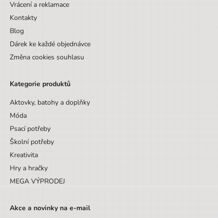
Vrácení a reklamace
Hmotnost
1
Kontakty
Počet produktů v setu
2
Blog
Dárek ke každé objednávce
Změna cookies souhlasu
Kategorie produktů
Aktovky, batohy a doplňky
Móda
Psací potřeby
Školní potřeby
Kreativita
Hry a hračky
MEGA VÝPRODEJ
Akce a novinky na e-mail