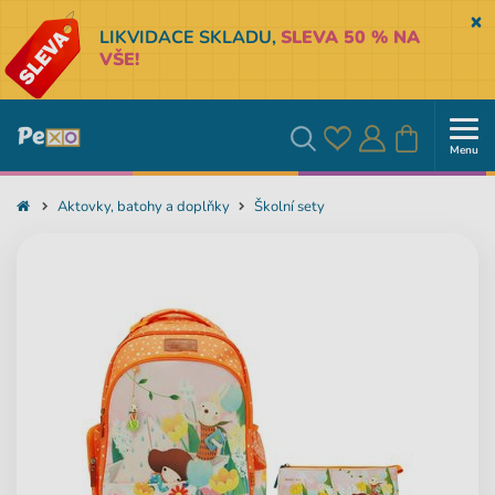
Sk
LIKVIDACE SKLADU,
SLEVA 50 % NA
VŠE!
Menu
Oblíbené
Přihlásit
Košík
Vyhledávání
Aktovky, batohy a doplňky
Školní sety
se