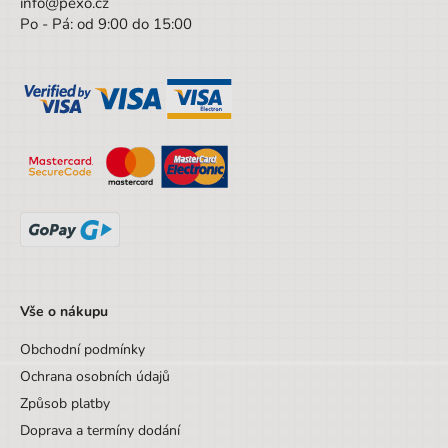
info@pexo.cz
Po - Pá: od 9:00 do 15:00
Hmotnost netto [kg]
1 kg
Materiál
PE, polyester, neoprén
Značka
Santoro
Pohlaví
Dívka
Barva
oranžová
Materiál
PE, polyester, neoprén
Druh
Batohové sety
Věk od
6 let
Vše o nákupu
Věk do
12 let
Obchodní podmínky
Sada/Sety/Balíčky
Ne
Ochrana osobních údajů
Designová položka
Ne
Způsob platby
Doprava a termíny dodání
Motiv
Kori Kumi