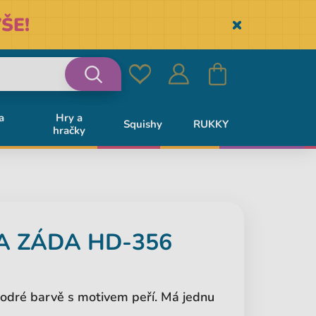
ŠE!
Skryť
Oblíbené
Přihlásit
Košík
Vyhledávání
a
Hry a
Squishy
RUKKY
hračky
se
A ZÁDA HD-356
dré barvě s motivem peří. Má jednu