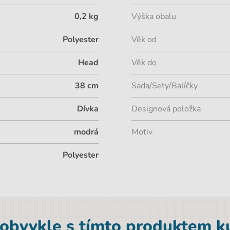
0,2 kg
Výška obalu
Polyester
Věk od
Head
Věk do
38 cm
Sada/Sety/Balíčky
Dívka
Designová položka
modrá
Motiv
Polyester
 obvykle s tímto produktem ku