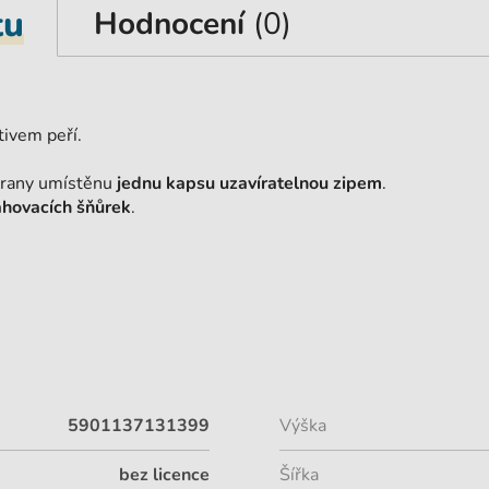
tu
Hodnocení
(0)
tivem peří.
strany umístěnu
jednu kapsu uzavíratelnou zipem
.
ahovacích šňůrek
.
5901137131399
Výška
bez licence
Šířka