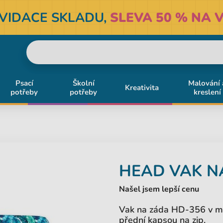
KVIDACE SKLADU,
SLEVA 50 % NA V
Psací
Školní
Malování 
Kreativita
potřeby
potřeby
kreslení
HEAD
VAK N
Našel jsem lepší cenu
Vak na záda HD-356 v mo
přední kapsou na zip.