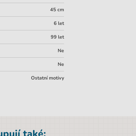
45 cm
6 let
99 let
Ne
Ne
Ostatní motivy
pují také: