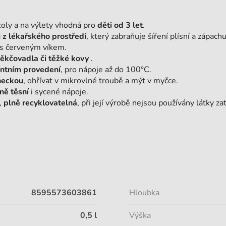
koly a na výlety vhodná pro
děti od 3 let
.
 z lékařského prostředí
, který zabraňuje šíření plísní a zápachu
s červeným víkem.
měkčovadla či těžké kovy
.
ntním provedení
, pro nápoje až do 100°C.
neckou
, ohřívat v mikrovlné troubě a mýt v myčce.
ně těsní
i sycené nápoje.
,
plně recyklovatelná
, při její výrobě nejsou používány látky zat
8595573603861
Hloubka
0,5 l
Výška