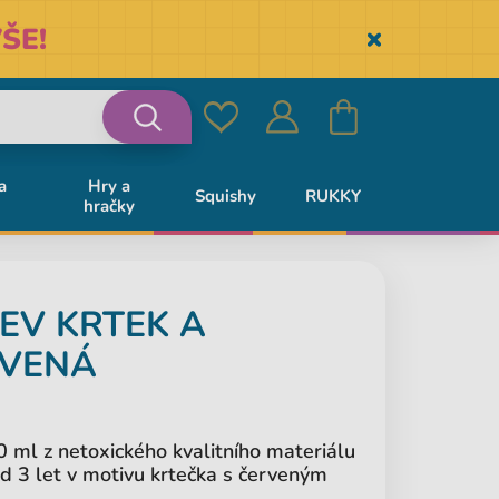
ŠE!
Skryť
Oblíbené
Přihlásit
Košík
Vyhledávání
a
Hry a
Squishy
RUKKY
hračky
se
EV KRTEK A
RVENÁ
 ml z netoxického kvalitního materiálu
od 3 let v motivu krtečka s červeným