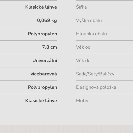
Klasické láhve
Šířka
0,069 kg
Výška obalu
Polypropylen
Hloubka obalu
7.8 cm
Věk od
Univerzální
Věk do
vícebarevná
Sada/Sety/Balíčky
Polypropylen
Designová položka
Klasické láhve
Motiv