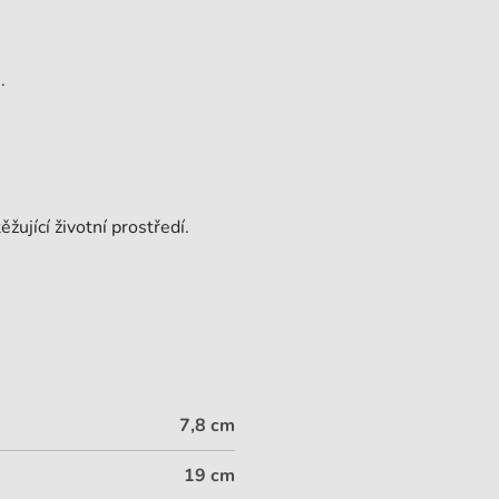
.
ěžující životní prostředí.
7,8 cm
19 cm