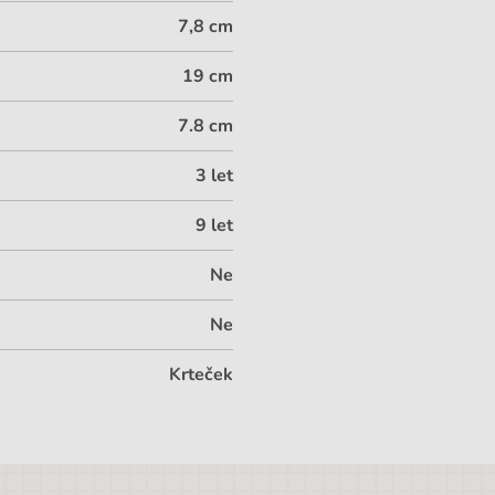
7,8 cm
19 cm
7.8 cm
3 let
9 let
Ne
Ne
Krteček