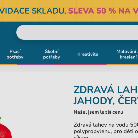
KVIDACE SKLADU,
SLEVA 50 % NA V
Psací
Školní
Malování 
Kreativita
potřeby
potřeby
kreslení
ZDRAVÁ LAH
JAHODY, ČE
Našel jsem lepší cenu
Zdravá lahev na vodu 500
polypropylenu, pro děti 
víkem.