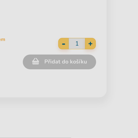
em
-
+
Přidat do košíku