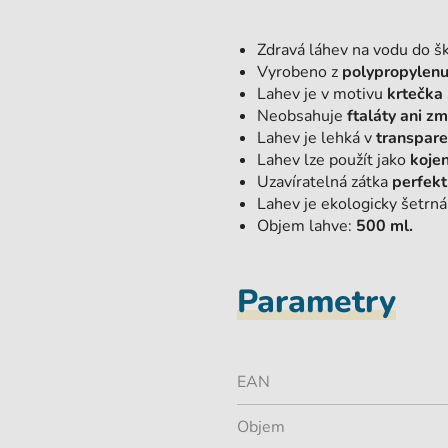
Zdravá láhev na vodu do š
Vyrobeno z
polypropylenu
Lahev je v motivu
krtečka
Neobsahuje
ftaláty ani z
Lahev je lehká v
transpare
Lahev lze použít jako
koje
Uzavíratelná zátka
perfekt
Lahev je ekologicky šetrná
Objem lahve:
500 ml.
Parametry
EAN
Objem