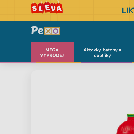
LI
MEGA
Aktovky, batohy a
VÝPRODEJ
doplňky