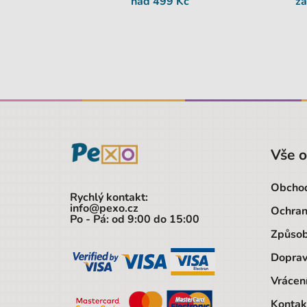
nad 499 Kč
z
Vše 
Obchod
Rychlý kontakt:
info@pexo.cz
Ochran
Po - Pá: od 9:00 do 15:00
Způsob
Doprav
Vrácen
Kontak