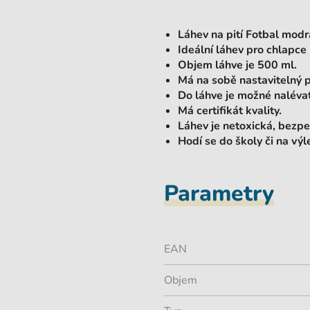
Láhev na pití Fotbal modr
Ideální láhev pro chlapce 
Objem láhve je
500 ml
.
Má na sobě
nastavitelný 
Do láhve je možné naléva
Má certifikát kvality.
Láhev je
netoxická
, bezpe
Hodí se do školy či na výle
Parametry
EAN
Objem