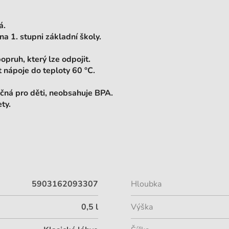
á.
na 1. stupni základní školy.
popruh
, který lze odpojit.
t nápoje
do teploty 60 °C
.
čná pro děti, neobsahuje BPA.
ty.
5903162093307
Hloubka
0,5 l
Výška