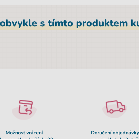
 obvykle s tímto produktem ku
Možnost vrácení
Doručení objednávky