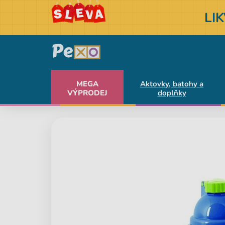
LI
MEGA
Aktovky, batohy a
VÝPRODEJ
doplňky