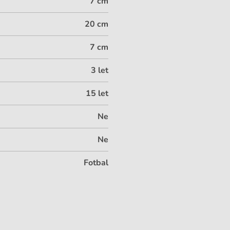
7 cm
20 cm
7 cm
3 let
15 let
Ne
Ne
Fotbal