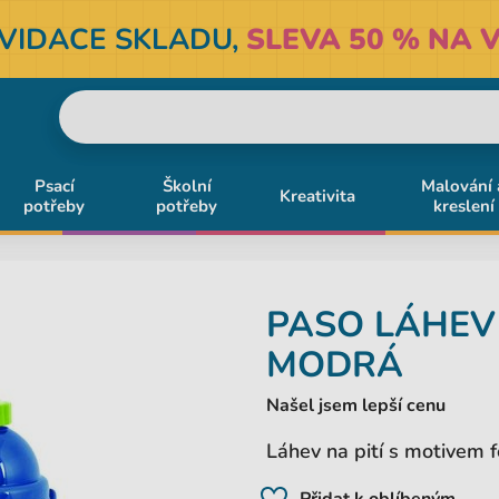
KVIDACE SKLADU,
SLEVA 50 % NA V
Psací
Školní
Malování 
Kreativita
potřeby
potřeby
kreslení
PASO
LÁHEV 
MODRÁ
Našel jsem lepší cenu
Láhev na pití s motivem f