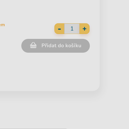
em
-
+
Přidat do košíku