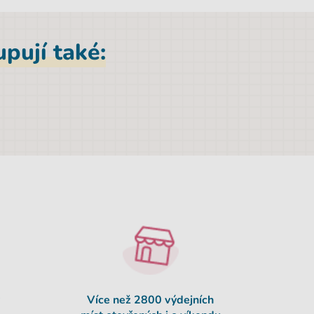
pují také:
Více než
2800 výdejních