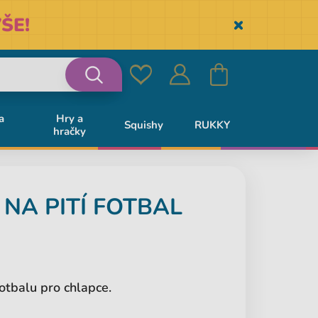
ŠE!
Skryť
Oblíbené
Přihlásit
Košík
Vyhledávání
a
Hry a
Squishy
RUKKY
hračky
se
NA PITÍ FOTBAL
otbalu pro chlapce.