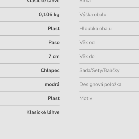
Klasické láhve
Šířka
0,106 kg
Výška obalu
Plast
Hloubka obalu
Paso
Věk od
7 cm
Věk do
Chlapec
Sada/Sety/Balíčky
modrá
Designová položka
Plast
Motiv
Klasické láhve