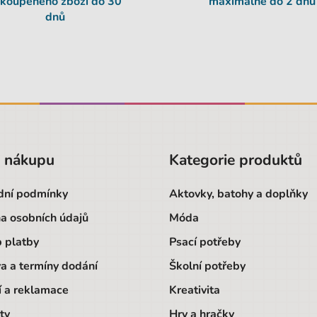
akoupeného zboží
do 30
maximálně
do 2 dnů
dnů
o nákupu
Kategorie produktů
ní podmínky
Aktovky, batohy a doplňky
a osobních údajů
Móda
 platby
Psací potřeby
a a termíny dodání
Školní potřeby
í a reklamace
Kreativita
ty
Hry a hračky