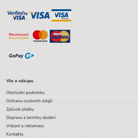
Výška obalu
28 cm
Hloubka obalu
10 cm
Věk od
3 let
Věk do
7 let
Sada/Sety/Balíčky
Ne
Designová položka
Ne
Motiv
Auta
Vše o nákupu
Hmotnost
0,15
Obchodní podmínky
Ochrana osobních údajů
Způsob platby
Doprava a termíny dodání
Vrácení a reklamace
Kontakty