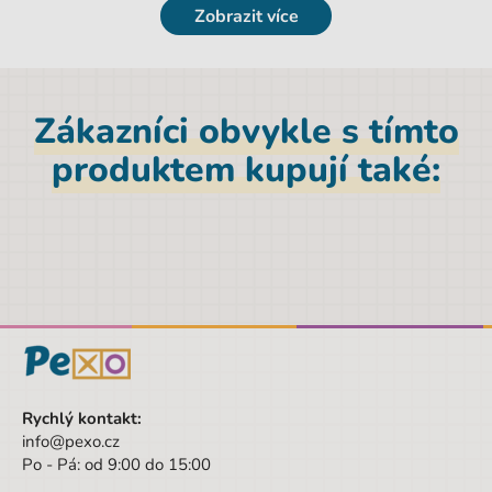
EAN
5903162089638
Zobrazit více
Licence
Cars
Hmotnost netto [kg]
0,15 kg
Zákazníci obvykle s tímto
Materiál
Polyester
produktem kupují také:
Značka
Paso
Šířka obalu
22 cm
Pohlaví
Chlapec
Barva
vícebarevná
Materiál
Polyester
Druh
3D batohy
Hloubka
10 cm
Rychlý kontakt:
info@pexo.cz
Výška
28 cm
Po - Pá: od 9:00 do 15:00
Šířka
22 cm