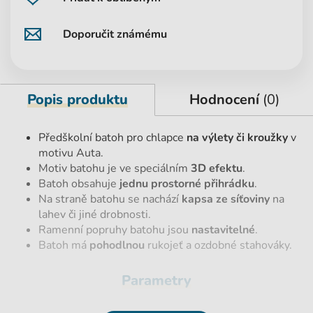
Doporučit známému
Popis produktu
Hodnocení
(0)
Předškolní batoh pro chlapce
na výlety či kroužky
v
motivu Auta.
Motiv batohu je ve speciálním
3D efektu
.
Batoh obsahuje
jednu prostorné přihrádku
.
Na straně batohu se nachází
kapsa ze síťoviny
na
lahev či jiné drobnosti.
Ramenní popruhy batohu jsou
nastavitelné
.
Batoh má
pohodlnou
rukojeť a ozdobné stahováky.
Parametry