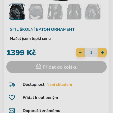
STIL
ŠKOLNÍ BATOH ORNAMENT
Našel jsem lepší cenu
-
1399 Kč
+
Přidat do košíku
Dostupnost:
Není skladem
Přidat k oblíbeným
Doporučit známému