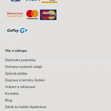
Hloubka
20 cm
Výška
46 cm
Šířka
34 cm
Výška obalu
46 cm
Hloubka obalu
20 cm
Vše o nákupu
Věk od
6 let
Obchodní podmínky
Věk do
99 let
Ochrana osobních údajů
Sada/Sety/Balíčky
Ne
Způsob platby
Designová položka
Ne
Doprava a termíny dodání
Vrácení a reklamace
Motiv
Ostatní motivy
Kontakty
Hmotnost
850
Blog
Počet komor
Dárek ke každé objednávce
2