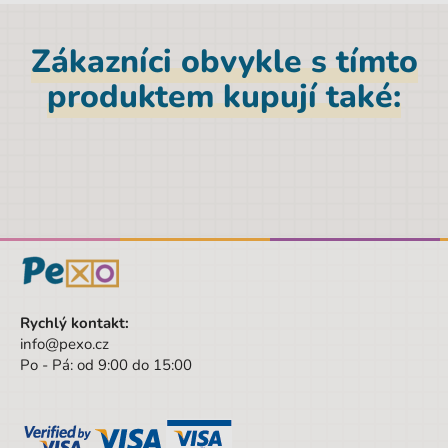
EAN
8591577054111
Zákazníci obvykle s tímto
Licence
bez licence
produktem kupují také:
Objem
25 l
Hmotnost netto [kg]
0,85 kg
Materiál
Polyester
Nosnost
8 kg
Značka
Stil
Šířka obalu
34 cm
Rychlý kontakt:
Pohlaví
Dívka
info@pexo.cz
Barva
černá
Po - Pá: od 9:00 do 15:00
Materiál
Polyester
Druh
2. stupeň a vyšší