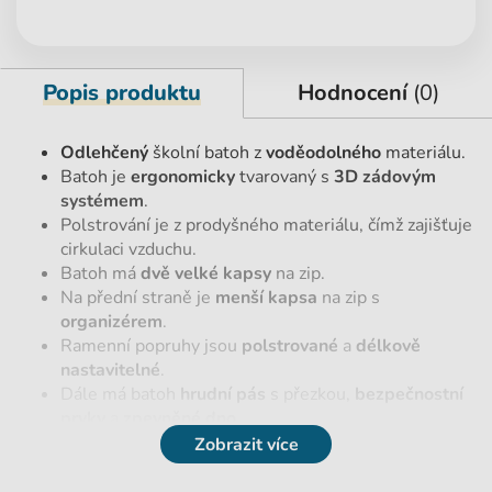
Popis produktu
Hodnocení
(0)
Odlehčený
školní batoh z
voděodolného
materiálu.
Batoh je
ergonomicky
tvarovaný s
3D zádovým
systémem
.
Polstrování je z prodyšného materiálu, čímž zajišťuje
cirkulaci vzduchu.
Batoh má
dvě velké kapsy
na zip.
Na přední straně je
menší kapsa
na zip s
organizérem
.
Ramenní popruhy jsou
polstrované
a
délkově
nastavitelné
.
Dále má batoh
hrudní pás
s přezkou,
bezpečnostní
prvky
a
zpevněné dno
.
Zobrazit více
Parametry