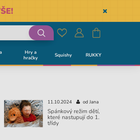
ŠE!
Skryť
Oblíbené
Přihlásit
Košík
Vyhledávání
a
Hry a
Squishy
RUKKY
hračky
se
11.10.2024
od Jana
Spánkový režim dětí,
které nastupují do 1.
třídy