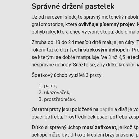
Správné držení pastelek
Už od narození sledujte správný motorický nebol
grafomotorice, která
ovlivňuje písemný projev
.
pohyb ruky, která chce vytvořit stopu. Jde o malo
Zhruba od 18 do 24 měsíců dítě maluje jen čáry. T
rokem tužku drží tzv.
hrstičkovým úchope
m. Pro
se kterými se dobře manipuluje. Ve 3 až 4,5 letech
nesprávné úchopy. Snažte se, aby dítko kreslicí
Špetkový úchop využívá 3 prsty:
palec,
ukazováček,
prostředníček.
Ostatní prsty jsou položené na
papíře
a dlaň je vo
psací potřebu. Prostředníček psací potřebu zesp
Dítko si správný úchop
musí zafixovat
, jelikož 
úchopu může být dítko z kreslení brzy unavené, po