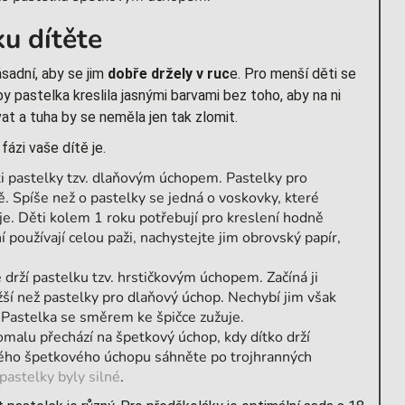
u dítěte
ásadní, aby se jim
dobře držely v ruc
e. Pro menší děti se
aby pastelka kreslila jasnými barvami bez toho, aby na ni
at a tuha by se neměla jen tak zlomit.
ázi vaše dítě je.
ti pastelky tzv. dlaňovým úchopem. Pastelky pro
ě. Spíše než o pastelky se jedná o voskovky, které
 je. Děti kolem 1 roku potřebují pro kreslení hodně
používají celou paži, nachystejte jim obrovský papír,
ě drží pastelku tzv. hrstičkovým úchopem. Začíná ji
ší než pastelky pro dlaňový úchop. Nechybí jim však
i. Pastelka se směrem ke špičce zužuje.
omalu přechází na špetkový úchop, kdy dítko drží
vného špetkového úchopu sáhněte po trojhranných
pastelky byly silné
.