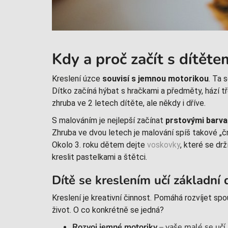
Kdy a proč začít s dítět
Kreslení úzce
souvisí s jemnou motorikou
. Ta 
Dítko začíná hýbat s hračkami a předměty, hází 
zhruba ve 2 letech dítěte, ale někdy i dříve.
S malováním je nejlepší začínat
prstovými barv
Zhruba ve dvou letech je malování spíš takové „čmá
Okolo 3. roku dětem dejte
voskovky
, které se dr
kreslit pastelkami a štětci.
Dítě se kreslením učí základní
Kreslení je kreativní činnost. Pomáhá rozvíjet s
život. O co konkrétně se jedná?
Rozvoj jemné motoriky
– vaše malé se učí