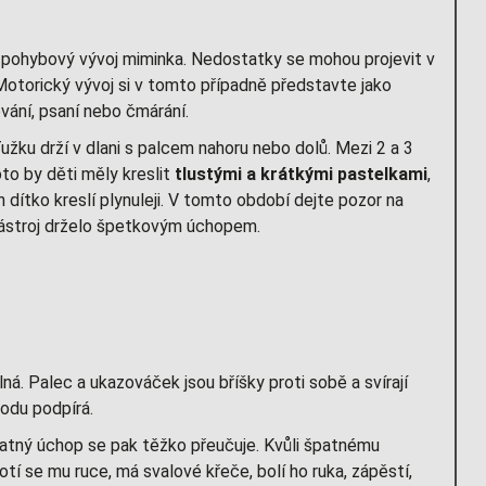
i pohybový vývoj miminka. Nedostatky se mohou projevit v
 Motorický vývoj si v tomto případně představte jako
vání, psaní nebo čmárání.
užku drží v dlani s palcem nahoru nebo dolů. Mezi 2 a 3
to by děti měly kreslit
tlustými a krátkými pastelkami
,
 dítko kreslí plynuleji. V tomto období dejte pozor na
 nástroj drželo špetkovým úchopem.
lná. Palec a ukazováček jsou bříšky proti sobě a svírají
odu podpírá.
špatný úchop se pak těžko přeučuje. Kvůli špatnému
tí se mu ruce, má svalové křeče, bolí ho ruka, zápěstí,