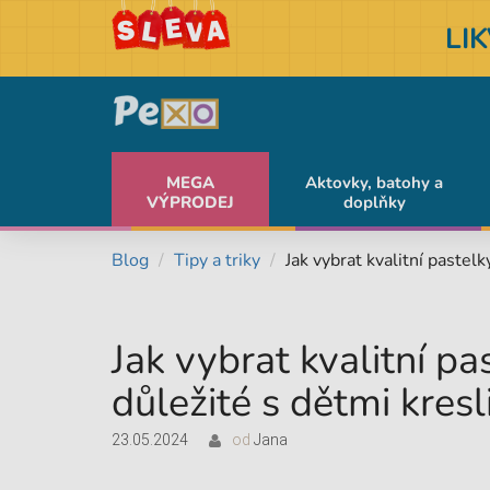
LI
MEGA
Aktovky, batohy a
VÝPRODEJ
doplňky
Blog
Tipy a triky
Jak vybrat kvalitní pastelk
Jak vybrat kvalitní pa
důležité s dětmi kresl
23.05.2024
od
Jana