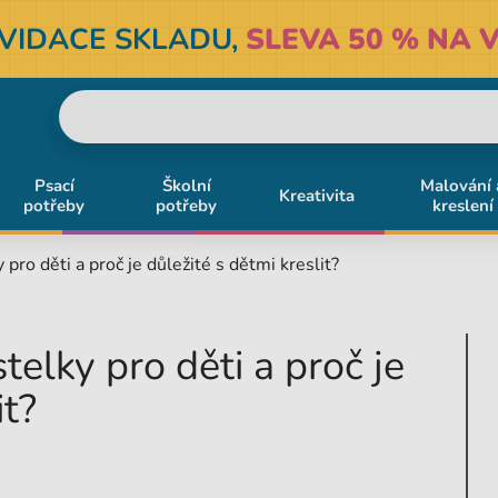
KVIDACE SKLADU,
SLEVA 50 % NA V
Psací
Školní
Malování 
Kreativita
potřeby
potřeby
kreslení
y pro děti a proč je důležité s dětmi kreslit?
stelky pro děti a proč je
it?