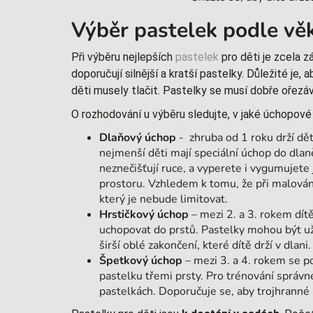
Výběr pastelek podle věk
Při výběru nejlepších
pastelek
pro děti je zcela z
doporučují silnější a kratší pastelky. Důležité je, 
děti musely tlačit. Pastelky se musí dobře ořezáv
O rozhodování u výběru sledujte, v jaké úchopové f
Dlaňový úchop
- zhruba od 1 roku drží dě
nejmenší děti mají speciální úchop do dlan
neznečišťují ruce, a vyperete i vygumujete
prostoru. Vzhledem k tomu, že při malování 
který je nebude limitovat.
Hrstičkový úchop
– mezi 2. a 3. rokem dít
uchopovat do prstů. Pastelky mohou být už
širší oblé zakončení, které dítě drží v dlan
Špetkový úchop
– mezi 3. a 4. rokem se p
pastelku třemi prsty. Pro trénování sprá
pastelkách. Doporučuje se, aby trojhranné