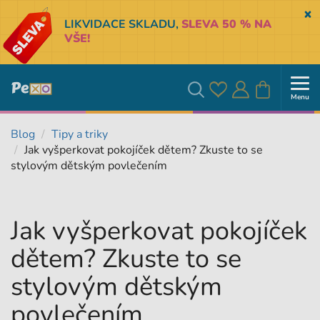
Sk
LIKVIDACE SKLADU,
SLEVA 50 % NA
VŠE!
Menu
Oblíbené
Přihlásit
Košík
Vyhledávání
Blog
Tipy a triky
Jak vyšperkovat pokojíček dětem? Zkuste to se
se
stylovým dětským povlečením
Jak vyšperkovat pokojíček
dětem? Zkuste to se
stylovým dětským
povlečením