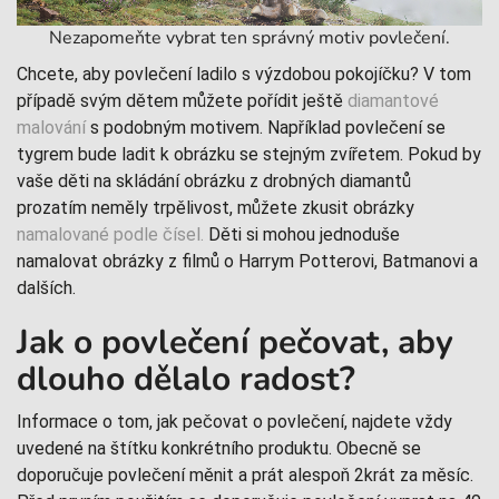
Nezapomeňte vybrat ten správný motiv povlečení.
Chcete, aby povlečení ladilo s výzdobou pokojíčku? V tom
případě svým dětem můžete pořídit ještě
diamantové
malování
s podobným motivem. Například povlečení se
tygrem bude ladit k obrázku se stejným zvířetem. Pokud by
vaše děti na skládání obrázku z drobných diamantů
prozatím neměly trpělivost, můžete zkusit obrázky
namalované podle čísel.
Děti si mohou jednoduše
namalovat obrázky z filmů o Harrym Potterovi, Batmanovi a
dalších.
Jak o povlečení pečovat, aby
dlouho dělalo radost?
Informace o tom, jak pečovat o povlečení, najdete vždy
uvedené na štítku konkrétního produktu. Obecně se
doporučuje povlečení měnit a prát alespoň 2krát za měsíc.