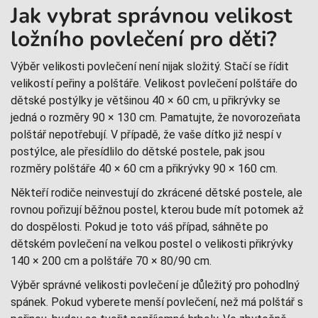
Jak vybrat správnou velikost
ložního povlečení pro děti?
Výběr velikosti povlečení není nijak složitý. Stačí se řídit
velikostí peřiny a polštáře. Velikost povlečení polštáře do
dětské postýlky je většinou 40 × 60 cm, u přikrývky se
jedná o rozměry 90 × 130 cm. Pamatujte, že novorozeňata
polštář nepotřebují. V případě, že vaše dítko již nespí v
postýlce, ale přesídlilo do dětské postele, pak jsou
rozměry polštáře 40 × 60 cm a přikrývky 90 × 160 cm.
Někteří rodiče neinvestují do zkrácené dětské postele, ale
rovnou pořizují běžnou postel, kterou bude mít potomek až
do dospělosti. Pokud je toto váš případ, sáhněte po
dětském povlečení na velkou postel o velikosti přikrývky
140 × 200 cm a polštáře 70 × 80/90 cm.
Výběr správné velikosti povlečení je důležitý pro pohodlný
spánek. Pokud vyberete menší povlečení, než má polštář s