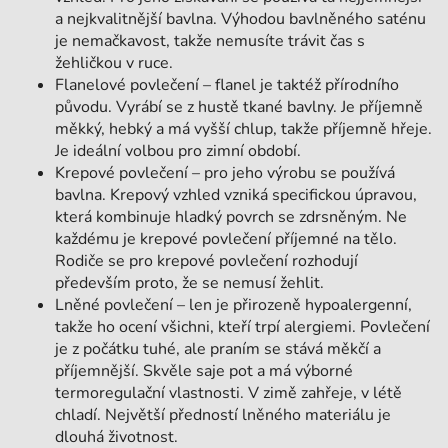
a nejkvalitnější bavlna. Výhodou bavlněného saténu
je nemačkavost, takže nemusíte trávit čas s
žehličkou v ruce.
Flanelové povlečení – flanel je taktéž přírodního
původu. Vyrábí se z hustě tkané bavlny. Je příjemně
měkký, hebký a má vyšší chlup, takže příjemně hřeje.
Je ideální volbou pro zimní období.
Krepové povlečení – pro jeho výrobu se používá
bavlna. Krepový vzhled vzniká specifickou úpravou,
která kombinuje hladký povrch se zdrsněným. Ne
každému je krepové povlečení příjemné na tělo.
Rodiče se pro krepové povlečení rozhodují
především proto, že se nemusí žehlit.
Lněné povlečení – len je přirozeně hypoalergenní,
takže ho ocení všichni, kteří trpí alergiemi. Povlečení
je z počátku tuhé, ale praním se stává měkčí a
příjemnější. Skvěle saje pot a má výborné
termoregulační vlastnosti. V zimě zahřeje, v létě
chladí. Největší předností lněného materiálu je
dlouhá životnost.