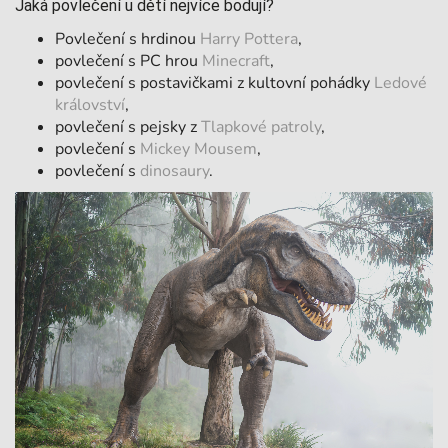
Jaká povlečení u dětí nejvíce bodují?
Povlečení s hrdinou
Harry Pottera
,
povlečení s PC hrou
Minecraft
,
povlečení s postavičkami z kultovní pohádky
Ledové
království
,
povlečení s pejsky z
Tlapkové patroly
,
povlečení s
Mickey Mousem
,
povlečení s
dinosaury
.