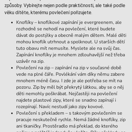
způsoby. Vybírejte nejen podle praktičnosti, ale také podle
věku dítěte, kterému povlečení pořizujete.
Knoflíky – knoflíkové zapínání je evergreenem, ale
rozhodně se nehodí na povlečení, které budete
dávat do postýlky a obecně malým dětem. Malé děti
mohou knoflík utrhnout a spolknout. U starších dětí
tuto obavu mít nemusíte. Myslete ale na svůj čas.
Zapínání knoflíky je mnohem zdlouhavější než třeba
uzávěr na zip.
Povlečení na zip – zapínání na zip v současné době
vede na plné čáře. Povlékání vám díky němu zabere
mnohem méně času. I zde je ale potřeba se mít na
pozoru. Zip by měl být překrytý látkou, aby se o něj
děti nemohly poškrábat. Nejčastěji na povlečení
najdete plastové zipy, které se snadno zapínají i
rozepínají. Navíc nestudí jako zipy kovové.
Povlečení s překladem – s takovým povlečením se
pracuje neskutečně rychle. Nemá žádné knoflíky, zip
ani tkaničky. Prostěradlo má překlad, do kterého