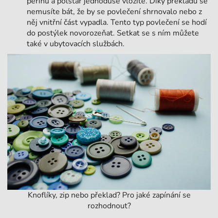
peřinu a polštář jednoduše vložíte. Díky překladu se
nemusíte bát, že by se povlečení shrnovalo nebo z
něj vnitřní část vypadla. Tento typ povlečení se hodí
do postýlek novorozeňat. Setkat se s ním můžete
také v ubytovacích službách.
Knoflíky, zip nebo překlad? Pro jaké zapínání se
rozhodnout?