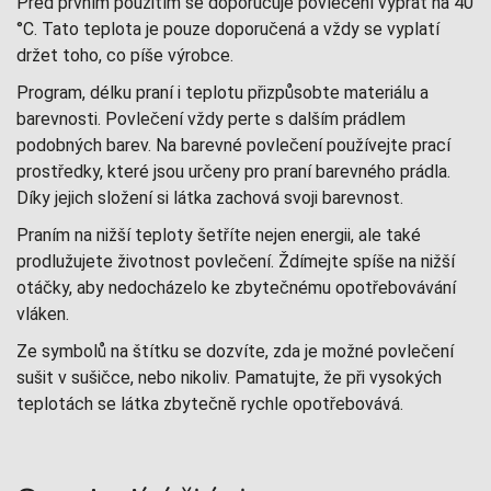
Před prvním použitím se doporučuje povlečení vyprat na 40
°C. Tato teplota je pouze doporučená a vždy se vyplatí
držet toho, co píše výrobce.
Program, délku praní i teplotu přizpůsobte materiálu a
barevnosti. Povlečení vždy perte s dalším prádlem
podobných barev. Na barevné povlečení používejte prací
prostředky, které jsou určeny pro praní barevného prádla.
Díky jejich složení si látka zachová svoji barevnost.
Praním na nižší teploty šetříte nejen energii, ale také
prodlužujete životnost povlečení. Ždímejte spíše na nižší
otáčky, aby nedocházelo ke zbytečnému opotřebovávání
vláken.
Ze symbolů na štítku se dozvíte, zda je možné povlečení
sušit v sušičce, nebo nikoliv. Pamatujte, že při vysokých
teplotách se látka zbytečně rychle opotřebovává.