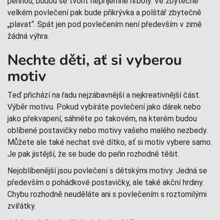
peřinou, budou se tvořit nepříjemné hrboly. Ve zbytečně
velkém povlečení pak bude přikrývka a polštář zbytečně
„plavat“. Spát jen pod povlečením není především v zimě
žádná výhra.
Nechte děti, ať si vyberou
motiv
Teď přichází na řadu nejzábavnější a nejkreativnější část.
Výběr motivu. Pokud vybíráte povlečení jako dárek nebo
jako překvapení, sáhněte po takovém, na kterém budou
oblíbené postavičky nebo motivy vašeho malého nezbedy.
Můžete ale také nechat své dítko, ať si motiv vybere samo.
Je pak jistější, že se bude do peřin rozhodně těšit.
Nejoblíbenější jsou povlečení s dětskými motivy. Jedná se
především o pohádkové postavičky, ale také akční hrdiny.
Chybu rozhodně neuděláte ani s povlečením s roztomilými
zvířátky.