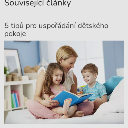
Související články
5 tipů pro uspořádání dětského
V
pokoje
š