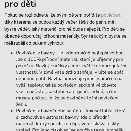
pro děti
Pokud se rozhodnete, že svým dětem pořídíte
povlečení,
díky kterému se budou každý večer těšit do peřin, měli
byste vědět, jaký materiál pro ně bude nejlepší. Pro děti se
obecně doporučují přírodní materiály. Syntetickým byste se
měli raději obloukem vyhnout.
Povlečení z bavlny – je jednoznačně nejlepší volbou.
Jde o 100% přírodní materiál, který je příjemný pro
pokožku. Navíc je měkký a má skvělé termoregulační
vlastnosti. V zimě vaše dítko zahřeje, v létě se spáči
nebudou potit. Bavlna umožňuje praní v pračce i na
vyšší teploty, takže povlečení spolehlivě zbavíte
všech nečistot, bakterií a alergenů. Jediné, s čím
musíte počítat, je, že se bavlněné ložní povlečení
žehlí.
Povlečení z bavlněného saténu – luxusní látka, která
si zachovává vlastnosti bavlny. Jde o přírodní
materiál, který specifickou úpravou získává lesklý
vzhled. Pro jeho získávání se používá ta nejjemnější