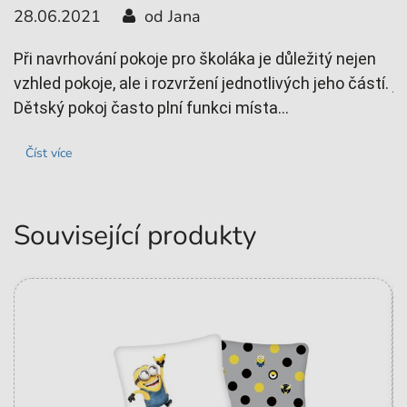
28.06.2021
od Jana
0
Při navrhování pokoje pro školáka je důležitý nejen
T
vzhled pokoje, ale i rozvržení jednotlivých jeho částí.
j
Dětský pokoj často plní funkci místa...
z
Číst více
Související produkty