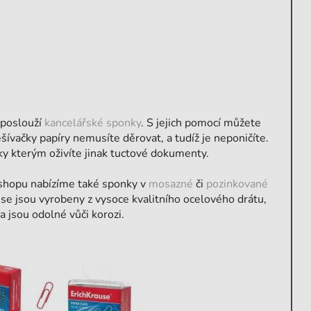
 poslouží
kancelářské sponky
. S jejich pomocí můžete
šívačky papíry nemusíte děrovat, a tudíž je neponičíte.
íky kterým oživíte jinak tuctové dokumenty.
shopu nabízíme také sponky v
mosazné
či
pozinkované
se jsou vyrobeny z vysoce kvalitního ocelového drátu,
a jsou odolné vůči korozi.