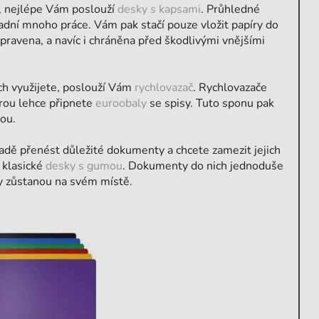
, nejlépe Vám poslouží
desky s kapsami
. Průhledné
nadní mnoho práce. Vám pak stačí pouze vložit papíry do
pravena, a navíc i chráněna před škodlivými vnějšími
ách využijete, poslouží Vám
rychlovazač
. Rychlovazače
rou lehce připnete
euroobaly
se spisy. Tuto sponu pak
ou.
padě přenést důležité dokumenty a chcete zamezit jejich
 klasické
desky s gumou
. Dokumenty do nich jednoduše
íry zůstanou na svém místě.