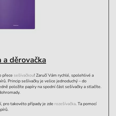
a a děrovačka
No přece
sešívačkou
! Zaručí Vám rychlé, spolehlivé a
rů. Princip sešívačky je velice jednoduchý – do
edně položíte papíry na spodní část sešívačky a stlačíte.
 dohromady.
í, pro takovéto případy je zde
rozešívačka
. Ta pomocí
pírů.