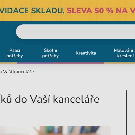
KVIDACE SKLADU,
SLEVA 50 % NA V
Psací
Školní
Malování 
Kreativita
potřeby
potřeby
kreslení
o Vaší kanceláře
ků do Vaší kanceláře