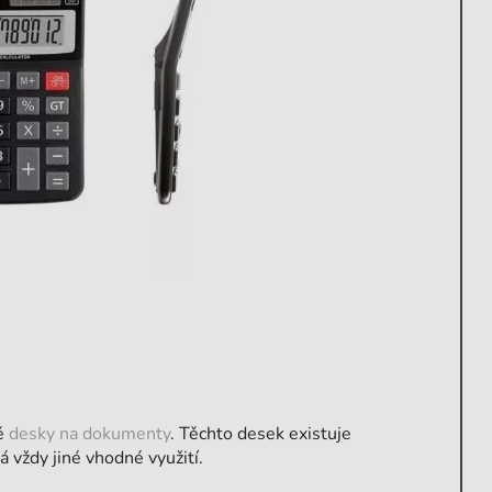
ně
desky na dokumenty
. Těchto desek existuje
 vždy jiné vhodné využití.