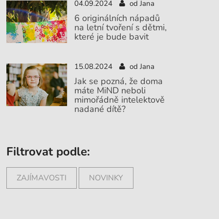
04.09.2024
od Jana
6 originálních nápadů
na letní tvoření s dětmi,
které je bude bavit
15.08.2024
od Jana
Jak se pozná, že doma
máte MiND neboli
mimořádně intelektově
nadané dítě?
Filtrovat podle:
ZAJÍMAVOSTI
NOVINKY