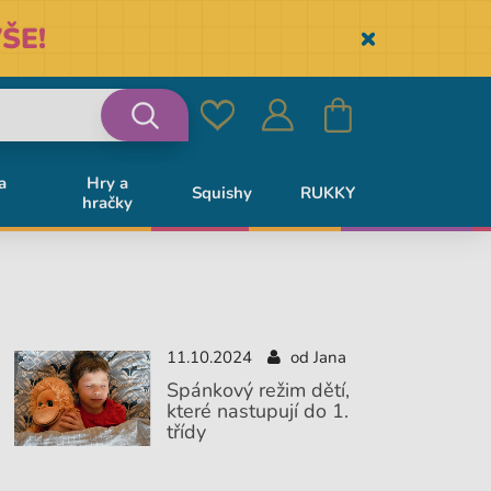
ŠE!
Skryť
Oblíbené
Přihlásit
Košík
Vyhledávání
a
Hry a
Squishy
RUKKY
hračky
se
11.10.2024
od Jana
Spánkový režim dětí,
které nastupují do 1.
třídy