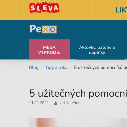
LI
MEGA
Aktovky, batohy a
VÝPRODEJ
doplňky
Blog
Tipy a triky
5 užitečných pomocníků d
5 užitečných pomocní
11.01.2021
od
Kateřina