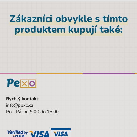
EAN
5903162089911
Zákazníci obvykle s tímto
Hmotnost netto [kg]
0,6 kg
produktem kupují také:
Materiál
Polyester
Značka
Paso
Šířka obalu
30 cm
Pohlaví
Dívka
Barva
vícebarevná
Materiál
Polyester
Rychlý kontakt:
Druh
1. stupeň
info@pexo.cz
Hloubka
18 cm
Po - Pá: od 9:00 do 15:00
Výška
42 cm
Šířka
30 cm