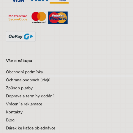
Výška obalu
42 cm
Hloubka obalu
18 cm
Věk od
6 let
Věk do
9 let
Sada/Sety/Balíčky
Ne
Vše o nákupu
Designová položka
Ne
Obchodní podmínky
Motiv
Ostatní zvířata
Ochrana osobních údajů
Hmotnost
600
Způsob platby
Počet komor
2
Doprava a termíny dodání
Vrácení a reklamace
Kontakty
Blog
Dárek ke každé objednávce