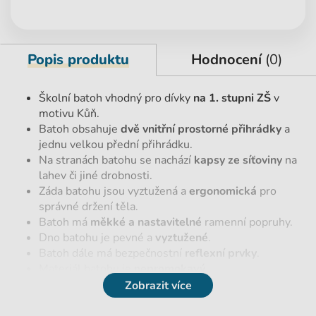
Popis produktu
Hodnocení
(0)
Školní batoh vhodný pro dívky
na 1. stupni ZŠ
v
motivu Kůň.
Batoh obsahuje
dvě vnitřní prostorné přihrádky
a
jednu velkou přední přihrádku.
Na stranách batohu se nachází
kapsy ze síťoviny
na
lahev či jiné drobnosti.
Záda batohu jsou vyztužená a
ergonomická
pro
správné držení těla.
Batoh má
měkké a nastavitelné
ramenní popruhy.
Dno batohu je pevné a
vyztužené
.
Batoh dále má bezpečnostní
reflexní prvky
.
Materiál batohu je
nepromokavý
.
Zobrazit více
Parametry