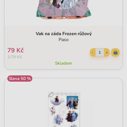
Vak na záda Frozen růžový
Paso
79 Kč
-
+
179 Kč
Skladem
Sleva 50 %