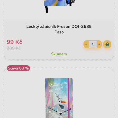
Lesklý zápisník Frozen DOI-3685
Paso
99 Kč
-
+
289 Kč
Skladem
Sleva 63 %