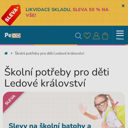
Sk
LIKVIDACE SKLADU,
SLEVA 50 % NA
VŠE!
Menu
Oblíbené
Přihlásit
Košík
Vyhledávání
Školní potřeby pro děti Ledové království
se
Školní potřeby pro děti
Ledové království
SLEVA
Slevy na školní batohy a