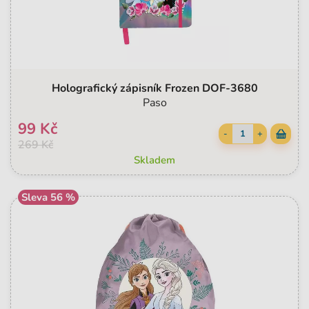
Holografický zápisník Frozen DOF-3680
Paso
99 Kč
-
+
269 Kč
Skladem
Sleva 56 %