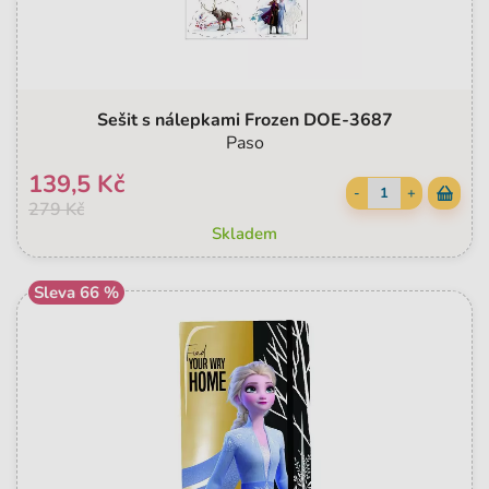
Sešit s nálepkami Frozen DOE-3687
Paso
139,5 Kč
-
+
279 Kč
Skladem
Sleva 66 %