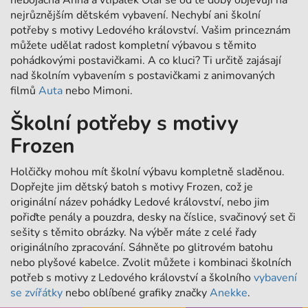
nebojácná Anna a vtipálek Olaf se od té doby objevují na
nejrůznějším dětském vybavení. Nechybí ani školní
potřeby s motivy Ledového království. Vašim princeznám
můžete udělat radost kompletní výbavou s těmito
pohádkovými postavičkami. A co kluci? Ti určitě zajásají
nad školním vybavením s postavičkami z animovaných
filmů
Auta
nebo Mimoni.
Školní potřeby s motivy
Frozen
Holčičky mohou mít školní výbavu kompletně sladěnou.
Dopřejte jim dětský batoh s motivy Frozen, což je
originální název pohádky Ledové království, nebo jim
pořiďte penály a pouzdra, desky na číslice, svačinový set či
sešity s těmito obrázky. Na výběr máte z celé řady
originálního zpracování. Sáhněte po glitrovém batohu
nebo plyšové kabelce. Zvolit můžete i kombinaci školních
potřeb s motivy z Ledového království a školního
vybavení
se zvířátky
nebo oblíbené grafiky značky
Anekke
.