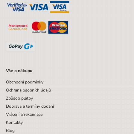
Věk do
18 let
Sada/Sety/Balíčky
Ne
Designová položka
Ne
Motiv
Ostatní motivy
Vše o nákupu
Obchodní podmínky
Ochrana osobních údajů
Způsob platby
Doprava a termíny dodání
Vrácení a reklamace
Kontakty
Blog