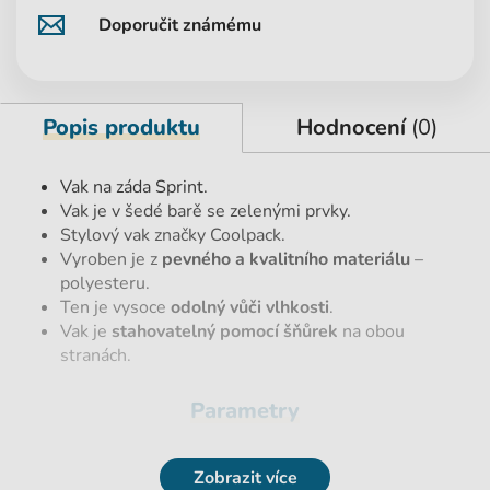
Doporučit známému
Popis produktu
Hodnocení
(0)
Vak na záda Sprint.
Vak je v šedé barě se zelenými prvky.
Stylový vak značky Coolpack.
Vyroben je z
pevného a kvalitního materiálu
–
polyesteru.
Ten je vysoce
odolný vůči vlhkosti
.
Vak je
stahovatelný pomocí šňůrek
na obou
stranách.
Parametry
EAN
5907620146239
Zobrazit více