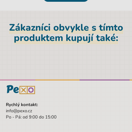
Licence
bez licence
Hmotnost netto [kg]
0,15 kg
Zákazníci obvykle s tímto
Materiál
Polyester
produktem kupují také:
Značka
CoolPack
Šířka obalu
32.5 cm
Pohlaví
Chlapec
Barva
šedá
Materiál
Polyester
Výška
42 cm
Šířka
32,5 cm
Rychlý kontakt:
info@pexo.cz
Výška obalu
42 cm
Po - Pá: od 9:00 do 15:00
Věk od
6 let