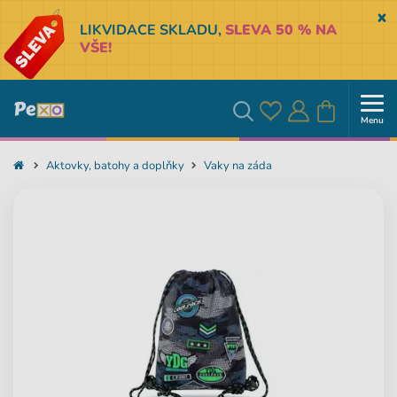
Sk
LIKVIDACE SKLADU,
SLEVA 50 % NA
VŠE!
Menu
Oblíbené
Přihlásit
Košík
Vyhledávání
Aktovky, batohy a doplňky
Vaky na záda
se