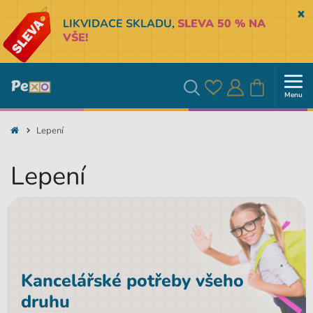
Sk
LIKVIDACE SKLADU,
SLEVA 50 % NA
VŠE!
Menu
Oblíbené
Přihlásit
Košík
Vyhledávání
Lepení
se
Lepení
Kancelářské potřeby všeho
druhu