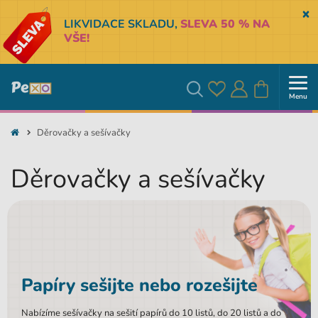
Sk
LIKVIDACE SKLADU,
SLEVA 50 % NA
VŠE!
Menu
Oblíbené
Přihlásit
Košík
Vyhledávání
Děrovačky a sešívačky
se
Děrovačky a sešívačky
Papíry sešijte nebo rozešijte
Nabízíme sešívačky na sešití papírů do 10 listů, do 20 listů a do