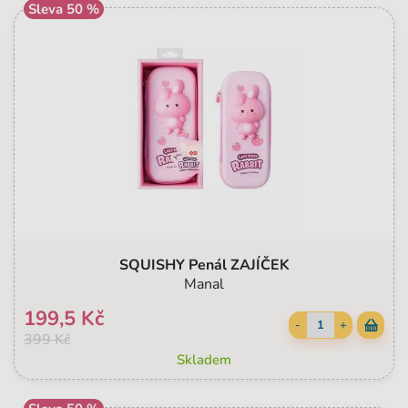
Sleva 50 %
SQUISHY Penál ZAJÍČEK
Manal
199,5 Kč
-
+
399 Kč
Skladem