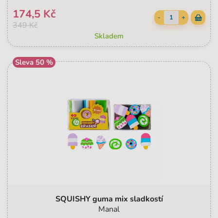
174,5 Kč
-
+
349 Kč
Skladem
Sleva 50 %
SQUISHY guma mix sladkostí
Manal