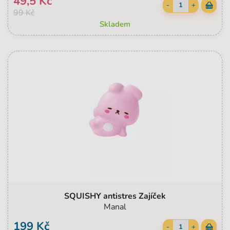
49,5 Kč
-
+
99 Kč
Skladem
SQUISHY antistres Zajíček
Manal
199 Kč
-
+