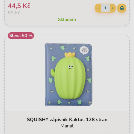
44,5 Kč
-
+
89 Kč
Skladem
Sleva 50 %
SQUISHY zápisník Kaktus 128 stran
Manal