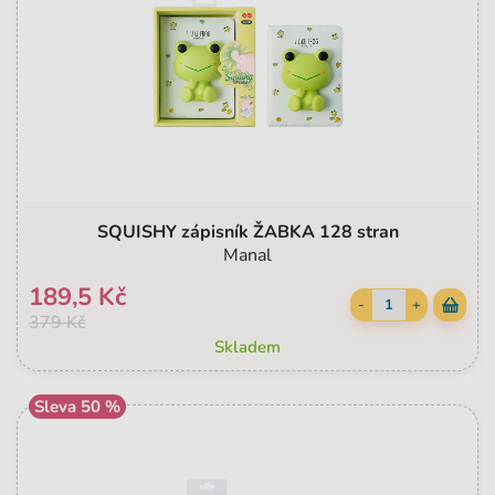
SQUISHY zápisník ŽABKA 128 stran
Manal
189,5 Kč
-
+
379 Kč
Skladem
Sleva 50 %