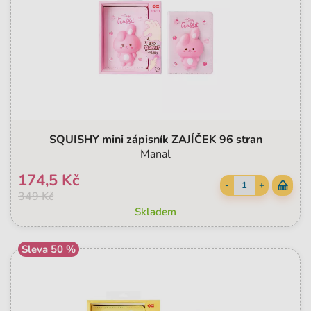
SQUISHY mini zápisník ZAJÍČEK 96 stran
Manal
174,5 Kč
-
+
349 Kč
Skladem
Sleva 50 %