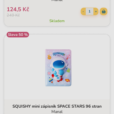
124,5 Kč
-
+
249 Kč
Skladem
Sleva 50 %
SQUISHY mini zápisník SPACE STARS 96 stran
Manal