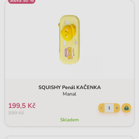
Sleva 50 %
SQUISHY Penál KAČENKA
Manal
199,5 Kč
-
+
399 Kč
Skladem