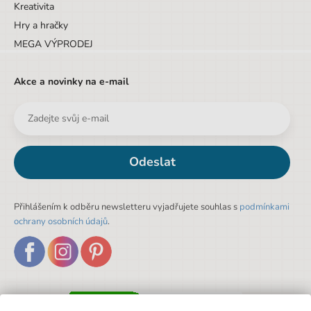
Kreativita
Hry a hračky
MEGA VÝPRODEJ
Akce a novinky na e-mail
Odeslat
Přihlášením k odběru newsletteru vyjadřujete souhlas s
podmínkami
ochrany osobních údajů
.