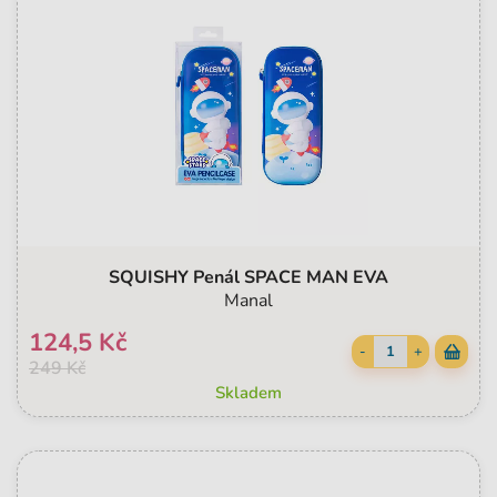
SQUISHY Penál SPACE MAN EVA
Manal
124,5 Kč
-
+
249 Kč
Skladem