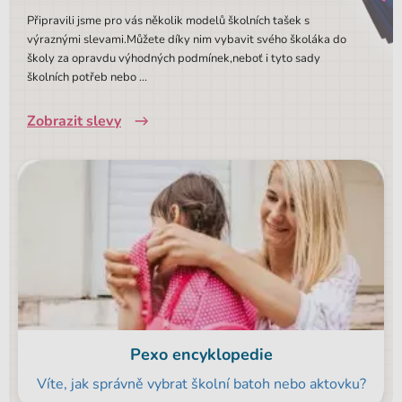
Připravili jsme pro vás několik modelů školních tašek s
výraznými slevami.Můžete díky nim vybavit svého školáka do
školy za opravdu výhodných podmínek,neboť i tyto sady
školních potřeb nebo ...
Zobrazit slevy
Pexo encyklopedie
Víte, jak správně vybrat školní batoh nebo aktovku?