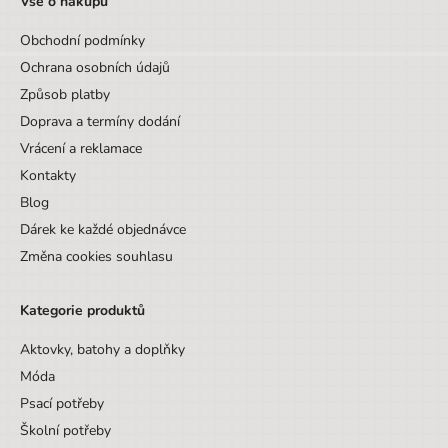
Vše o nákupu
Obchodní podmínky
Ochrana osobních údajů
Způsob platby
Doprava a termíny dodání
Vrácení a reklamace
Kontakty
Blog
Dárek ke každé objednávce
Změna cookies souhlasu
Kategorie produktů
Aktovky, batohy a doplňky
Móda
Psací potřeby
Školní potřeby