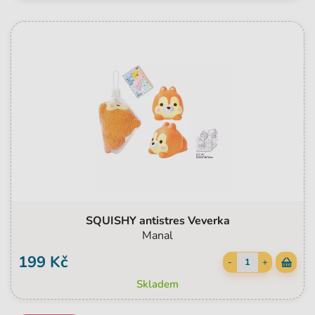
SQUISHY antistres Veverka
Manal
199 Kč
-
+
Skladem