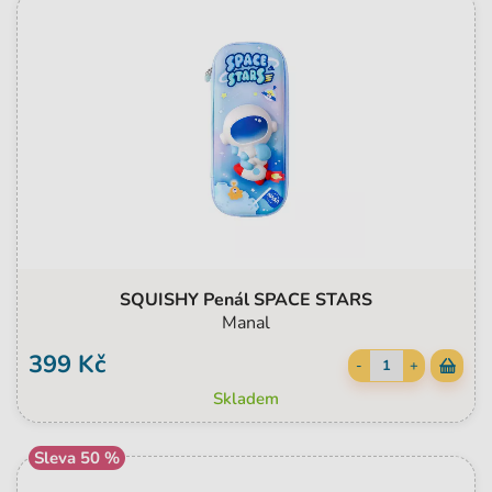
SQUISHY Penál SPACE STARS
Manal
399 Kč
-
+
Skladem
Sleva 50 %