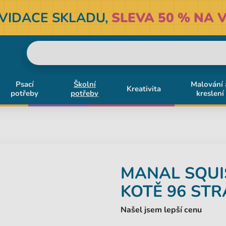
KVIDACE SKLADU,
SLEVA 50 % NA V
Psací
Školní
Malování 
Kreativita
potřeby
potřeby
kreslení
MANAL
SQUI
KOTĚ 96 ST
Našel jsem lepší cenu