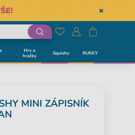
ŠE!
Skryť
Oblíbené
Přihlásit
Košík
Vyhledávání
a
Hry a
Squishy
RUKKY
hračky
se
SHY MINI ZÁPISNÍK
RAN