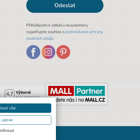
Odeslat
Přihlášením k odběru newsletteru
vyjadřujete souhlas s
podmínkami ochrany
osobních údajů
.
mout vše
, uprav
ítnout