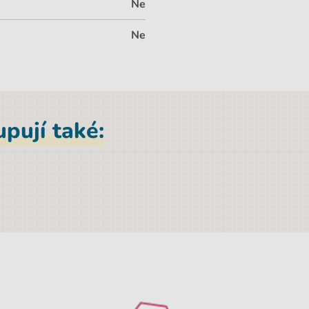
Ne
Ne
pují také: