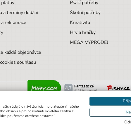
 platby
Psací potřeby
a a termíny dodání
Školní potřeby
 a reklamace
Kreativita
ty
Hry a hračky
MEGA VÝPRODEJ
ke každé objednávce
cookies souhlasu
Přij
 našich údajů o návštěvnících, pro zlepšení našeho
ho obsahu a pro poskytnutí skvělého zážitku z
Ne
okies používáme otevřené nastavení.
Odm
© 2020 Pexo.cz