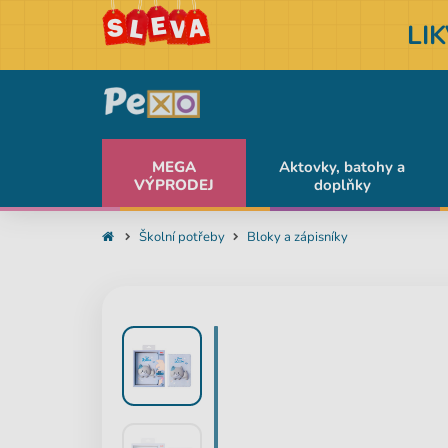
LI
MEGA
Aktovky, batohy a
VÝPRODEJ
doplňky
Školní potřeby
Bloky a zápisníky