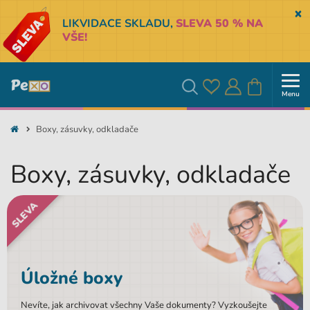
Sk
LIKVIDACE SKLADU,
SLEVA 50 % NA
VŠE!
Menu
Oblíbené
Přihlásit
Košík
Vyhledávání
Boxy, zásuvky, odkladače
se
Boxy, zásuvky, odkladače
SLEVA
Úložné boxy
Nevíte, jak archivovat všechny Vaše dokumenty? Vyzkoušejte