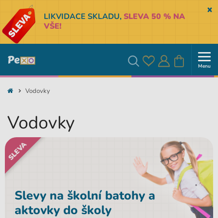
Sk
LIKVIDACE SKLADU,
SLEVA 50 % NA
VŠE!
Menu
Oblíbené
Přihlásit
Košík
Vyhledávání
Vodovky
se
Vodovky
SLEVA
Slevy na školní batohy a
aktovky do školy