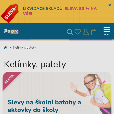
Sk
LIKVIDACE SKLADU,
SLEVA 50 % NA
VŠE!
Menu
Oblíbené
Přihlásit
Košík
Vyhledávání
Kelímky, palety
se
Kelímky, palety
SLEVA
Slevy na školní batohy a
aktovky do školy