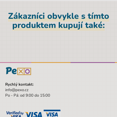
Pro leváky
Ne
Zákazníci obvykle s tímto
Samolepicí
Ne
produktem kupují také:
Formát
A5
Šířka
14,8 cm
Pohlaví
Univerzální
Barva
růžová
Druh
A5
Výška
21 cm
Šířka obalu
14.8 cm
Rychlý kontakt:
info@pexo.cz
Výška obalu
21 cm
Po - Pá: od 9:00 do 15:00
Věk od
3 let
Věk do
99 let