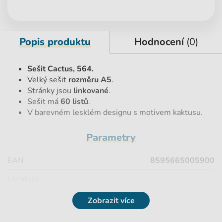
Popis produktu
Hodnocení
(0)
Sešit Cactus, 564.
Velký sešit
rozměru A5
.
Stránky jsou
linkované
.
Sešit má
60 listů
.
V barevném lesklém designu s motivem kaktusu.
Parametry
EAN
8595665005900
Liniatura
Počet stran
60 stran
Zobrazit více
Označení sešitu
564