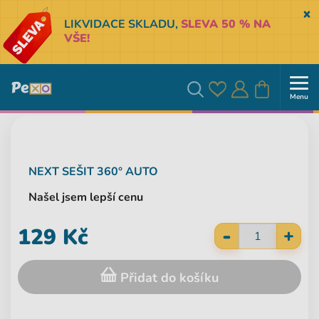
Sk
LIKVIDACE SKLADU,
SLEVA 50 % NA
VŠE!
Menu
Oblíbené
Přihlásit
Košík
Vyhledávání
se
NEXT
SEŠIT 360° AUTO
Našel jsem lepší cenu
-
129 Kč
+
Přidat do košíku