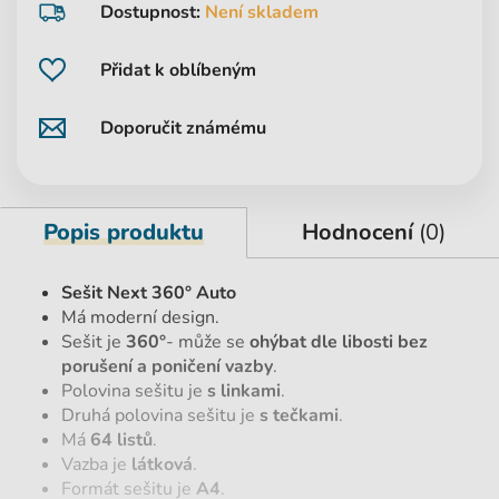
Dostupnost:
Není skladem
Přidat k oblíbeným
Doporučit známému
Popis produktu
Hodnocení
(0)
Sešit Next 360° Auto
Má moderní design.
Sešit je
360°
- může se
ohýbat dle libosti bez
porušení a poničení vazby
.
Polovina sešitu je
s linkami
.
Druhá polovina sešitu je
s tečkami
.
Má
64 listů
.
Vazba je
látková
.
Formát sešitu je
A4
.