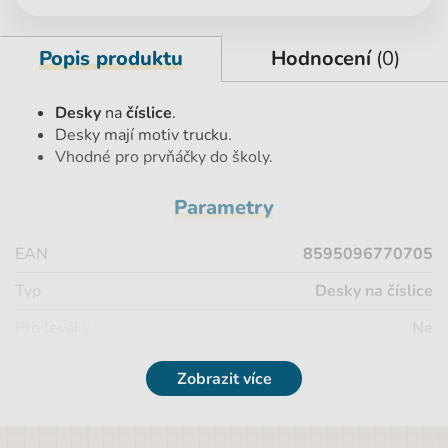
Popis produktu
Hodnocení
(0)
Desky
na
číslice
.
Desky mají motiv trucku.
Vhodné pro prvňáčky do školy.
Parametry
EAN
8595096770705
Typ
Desky na číslice
Pro leváky
Ne
Samolepicí
Ne
Zobrazit více
Formát
A4
Značka
Karton P+P