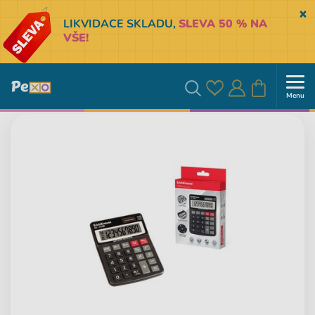
Sk
LIKVIDACE SKLADU,
SLEVA 50 % NA
VŠE!
Menu
Oblíbené
Přihlásit
Košík
Vyhledávání
se