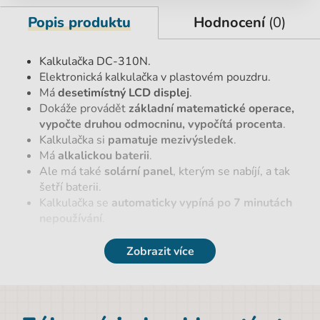
Popis produktu
Hodnocení
(0)
Kalkulačka DC-310N.
Elektronická kalkulačka v plastovém pouzdru.
Má
desetimístný LCD displej
.
Dokáže provádět
základní matematické operace,
vypočte druhou odmocninu, vypočítá procenta
.
Kalkulačka si
pamatuje mezivýsledek
.
Má
alkalickou baterii
.
Ale má také
solární panel
, kterým se nabíjí, a tak
šetří baterii.
Kalkulačka se
automaticky vypíná po 7 minutách
nepoužívání
.
Zobrazit více
Parametry
EAN
4041485503101
Pro leváky
Ne