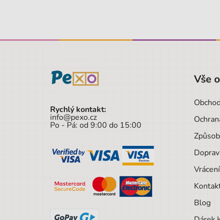
Vše 
Obchod
Rychlý kontakt:
info@pexo.cz
Ochran
Po - Pá: od 9:00 do 15:00
Způsob
Doprav
Vrácení
Kontak
Blog
Dárek 