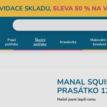
KVIDACE SKLADU,
SLEVA 50 % NA V
Psací
Školní
Malování 
Kreativita
potřeby
potřeby
kreslení
MANAL
SQUI
PRASÁTKO 1
Našel jsem lepší cenu