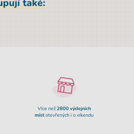
pují také:
Více než
2800 výdejních
míst
otevřených i o víkendu