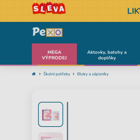
LI
MEGA
Aktovky, batohy a
VÝPRODEJ
doplňky
Školní potřeby
Bloky a zápisníky