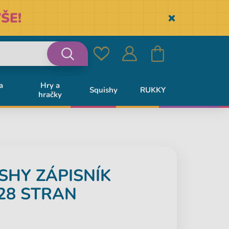
ŠE!
Skryť
Oblíbené
Přihlásit
Košík
Vyhledávání
a
Hry a
Squishy
RUKKY
hračky
se
SHY ZÁPISNÍK
28 STRAN