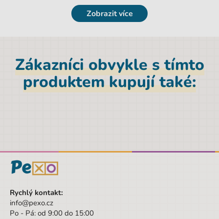
Zobrazit více
Značka
RUKKY
Sada/Sety/Balíčky
Ne
Designová položka
Ne
Zákazníci obvykle s tímto
produktem kupují také:
Rychlý kontakt:
info@pexo.cz
Po - Pá: od 9:00 do 15:00