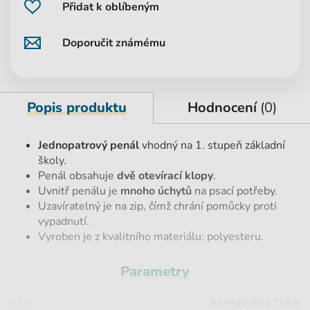
Přidat k oblíbeným
Doporučit známému
Popis produktu
Hodnocení
(0)
Jednopatrový penál
vhodný na 1. stupeň základní
školy.
Penál obsahuje
dvě otevírací klopy
.
Uvnitř penálu je
mnoho úchytů
na psací potřeby.
Uzavíratelný je na zip, čímž chrání pomůcky proti
vypadnutí.
Vyroben je z kvalitního materiálu: polyesteru.
Parametry
EAN
8595665017866