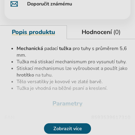
Doporučit známému
Popis produktu
Hodnocení
(0)
Mechanická
padací
tužka
pro tuhy s průměrem 5,6
mm.
Tužka má stiskací mechanismum pro vysunutí tuhy.
Stiskací mechanismus lze vyšroubovat a použít jako
hrotítko
na tuhu.
Tělo versatilky je kovové ve zlaté barvě.
Tužka je vhodná na běžné psaní a kreslení.
Parametry
EAN
8593539617310
Zobrazit více
Počet kusů
1 ks