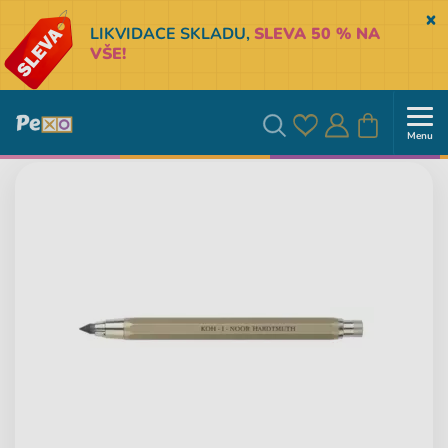
Sk
LIKVIDACE SKLADU,
SLEVA 50 % NA
VŠE!
Menu
Oblíbené
Přihlásit
Košík
Vyhledávání
se