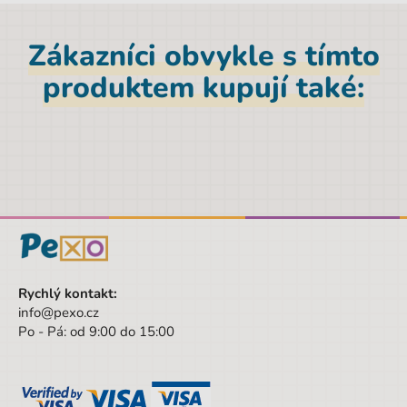
EAN
3558380028604
Značka
Blackfire
Zákazníci obvykle s tímto
Výška
13 cm
produktem kupují také:
Pohlaví
Univerzální
Barva
vícebarevná
Hloubka
7,5 cm
Šířka
13 cm
Šířka obalu
13 cm
Výška obalu
13 cm
Rychlý kontakt:
Hloubka obalu
7.5 cm
info@pexo.cz
Po - Pá: od 9:00 do 15:00
Věk od
4 let
Věk do
99 let