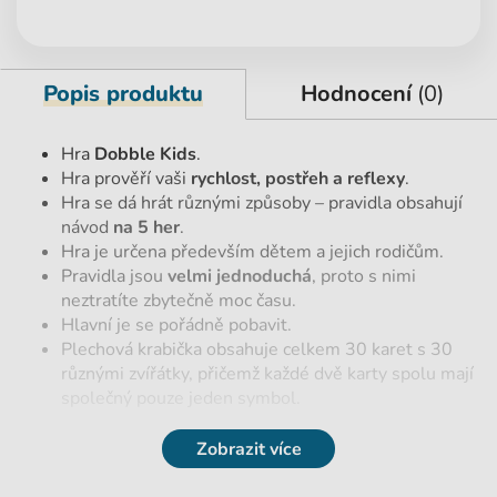
Popis produktu
Hodnocení
(0)
Hra
Dobble Kids
.
Hra prověří vaši
rychlost, postřeh a reflexy
.
Hra se dá hrát různými způsoby – pravidla obsahují
návod
na 5 her
.
Hra je určena především dětem a jejich rodičům.
Pravidla jsou
velmi jednoduchá
, proto s nimi
neztratíte zbytečně moc času.
Hlavní je se pořádně pobavit.
Plechová krabička obsahuje celkem 30 karet s 30
různými zvířátky, přičemž každé dvě karty spolu mají
společný pouze jeden symbol.
Zobrazit více
Parametry