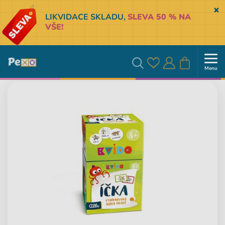
Sk
LIKVIDACE SKLADU,
SLEVA 50 % NA
VŠE!
Menu
Oblíbené
Přihlásit
Košík
Vyhledávání
se