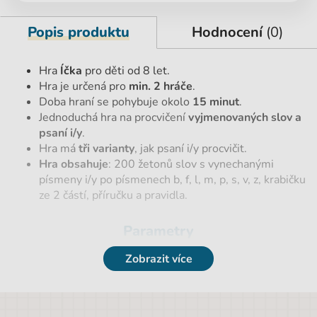
Popis produktu
Hodnocení
(0)
Hra
Íčka
pro děti od 8 let.
Hra je určená pro
min. 2 hráče
.
Doba hraní se pohybuje okolo
15 minut
.
Jednoduchá hra na procvičení
vyjmenovaných slov a
psaní i/y
.
Hra má
tři varianty
, jak psaní i/y procvičit.
Hra obsahuje
: 200 žetonů slov s vynechanými
písmeny i/y po písmenech b, f, l, m, p, s, v, z, krabičku
ze 2 částí, příručku a pravidla.
Parametry
Zobrazit více
EAN
8590228035295
Značka
Albi
Výška
15 cm