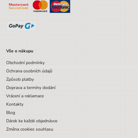
Věk od
5 let
Věk do
9 let
Sada/Sety/Balíčky
Ne
Designová položka
Ne
Motiv
Ostatní motivy
Vše o nákupu
Hmotnost
0,47
Obchodní podmínky
Ochrana osobních údajů
Způsob platby
Doprava a termíny dodání
Vrácení a reklamace
Kontakty
Blog
Dárek ke každé objednávce
Změna cookies souhlasu