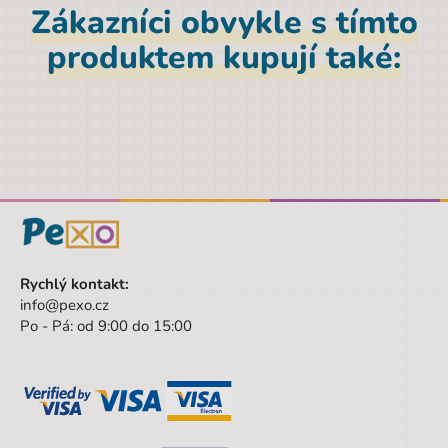
Zákazníci obvykle s tímto
Parametry
produktem kupují také:
EAN
8590228023308
Značka
Albi
Výška
29,5 cm
Pohlaví
Univerzální
Barva
vícebarevná
Hloubka
6,5 cm
Rychlý kontakt:
Šířka
20 cm
info@pexo.cz
Po - Pá: od 9:00 do 15:00
Šířka obalu
20 cm
Výška obalu
29.5 cm
Hloubka obalu
6.5 cm