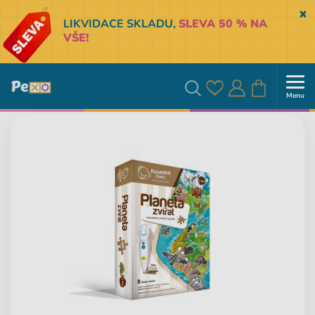
Sk
LIKVIDACE SKLADU,
SLEVA 50 % NA
VŠE!
Menu
Oblíbené
Přihlásit
Košík
Vyhledávání
se