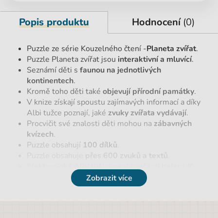
Popis produktu
Hodnocení
(0)
Puzzle ze série Kouzelného čtení -
Planeta zvířat
.
Puzzle Planeta zvířat jsou
interaktivní a mluvící
.
Seznámí děti s
faunou na jednotlivých
kontinentech
.
Kromě toho děti také
objevují přírodní památky
.
V knize získají spoustu zajímavých informací a díky
Albi tužce poznají, jaké
zvuky zvířata vydávají
.
Procvičit své znalosti děti mohou na
zábavných
kvízech
.
Puzzle obsahují
100 dílků
.
Puzzle obsahuje
přes 600 zvuků a textů
.
Elektronická Albi tužka není součástí balení. K
plné funkčnosti je potřeba.
Zobrazit více
Audio soubor
k puzzle ke stažení zde:
https://www.kouzelnecteni.cz/stahnout-audio-
soubor/