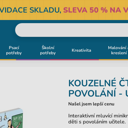
KVIDACE SKLADU,
SLEVA 50 % NA V
Psací
Školní
Malování 
Kreativita
potřeby
potřeby
kreslení
KOUZELNÉ Č
POVOLÁNÍ - 
Našel jsem lepší cenu
Interaktivní mluvící minik
děti s povoláním učitele.