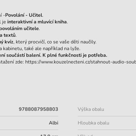
í -
Povolání - Učitel
.
l je
interaktivní a mluvící kniha
.
povoláním učitele
.
a textů
.
ý kvíz
, který procvičí, co se vaše děti naučily.
a kabinetu, také ale například na lyže.
ní součástí balení. K plné funkčnosti je potřeba.
stažení zde: https://www.kouzelnecteni.cz/stahnout-audio-sou
9788087958803
Výška obalu
Albi
Hloubka obalu