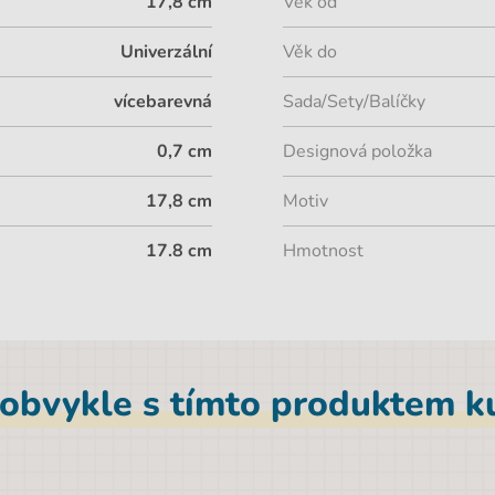
17,8 cm
Věk od
Univerzální
Věk do
vícebarevná
Sada/Sety/Balíčky
0,7 cm
Designová položka
17,8 cm
Motiv
17.8 cm
Hmotnost
 obvykle s tímto produktem ku