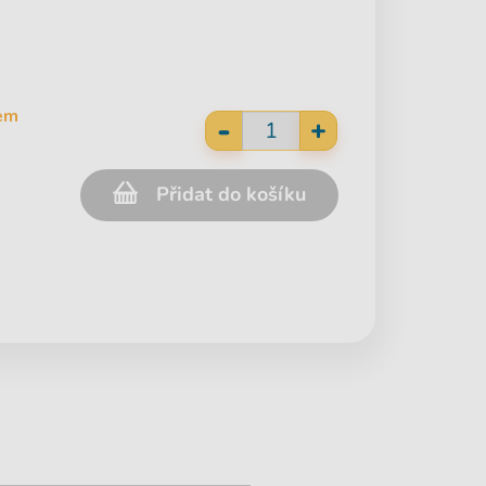
em
-
+
Přidat do košíku