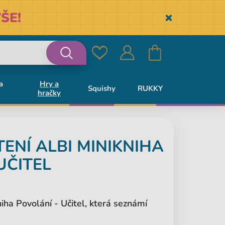
ŠE!
Skryť
Oblíbené
Přihlásit
Košík
Vyhledávání
a
Hry a
Squishy
RUKKY
hračky
se
TENÍ
ALBI
MINIKNIHA
UČITEL
niha Povolání - Učitel, která seznámí