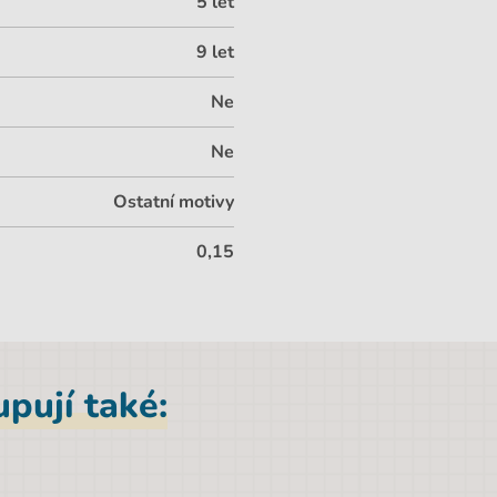
5 let
9 let
Ne
Ne
Ostatní motivy
0,15
pují také: