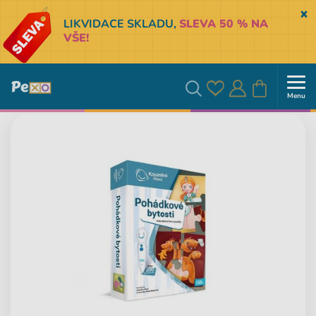
Sk
LIKVIDACE SKLADU,
SLEVA 50 % NA
VŠE!
Menu
Oblíbené
Přihlásit
Košík
Vyhledávání
se