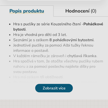
Popis produktu
Hodnocení
(0)
Hra s puclíky ze série Kouzelného čtení -
Pohádkové
bytosti
.
Hra je vhodná pro děti od 3 let.
Seznámí je s celkem
8 pohádkovými bytostmi
.
Jednotlivé puclíky za pomoci Albi tužky řeknou
informace o postavě.
V každém rámečku je zároveň i
chytlavá říkanka
.
Hra spočívá v tom, že otočíte všechny puclíky rubem
nahoru a
za pomoci poslechu najdete dílky pro
svou postavu
.
Hra má celkem
tři obtížnosti
.
Po dotknutí se tužky puclíku se dozvíte informaci,
která vás k postavě dovede.
Zobrazit více
Ve třetí obtížnosti jsou vám podávány
informace ve
formě hádanek
.
Děti si touto hrou procvičí jak
vizuální, tak i