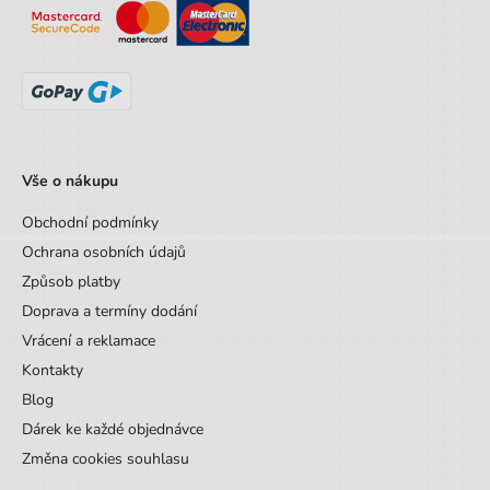
Šířka
20,2 cm
Šířka obalu
20.2 cm
Výška obalu
29.5 cm
Hloubka obalu
6.5 cm
Věk od
3 let
Vše o nákupu
Věk do
9 let
Obchodní podmínky
Sada/Sety/Balíčky
Ne
Ochrana osobních údajů
Způsob platby
Designová položka
Ne
Doprava a termíny dodání
Motiv
Ostatní motivy
Vrácení a reklamace
Hmotnost
Kontakty
0,89
Blog
Dárek ke každé objednávce
Změna cookies souhlasu