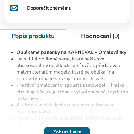
Doporučit známému
Popis produktu
Hodnocení
(0)
Oblékáme panenky na KARNEVAL – Omalovánky
Další titul oblíbené série, která našla své
obdivovatele v desítkách zemí světa, představuje
malým čtenářům modely, které se oblékají na
karnevaly konané v různých koutech světa.
Kreativní omalovánky, spousta samolepek… knížka
obsahuje vše, co je třeba k vytvoření nesčetných rób
na karneval.
A k tomu se děti dočtou i spoustu zajímavých
informací navrch!
Kdy a kde se konají nejznámější světové karnevaly,
jak probíhá karnevalové veselí, průvody a další akce
spojené s těmito událostmi?
Zobrazit více