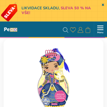
Sk
LIKVIDACE SKLADU,
SLEVA 50 % NA
VŠE!
Menu
Oblíbené
Přihlásit
Košík
Vyhledávání
se