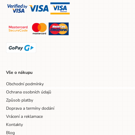
EAN
9788076770553
Značka
Ella & Max
Výška
21 cm
Pohlaví
Univerzální
Barva
vícebarevná
Hloubka
1,1 cm
Vše o nákupu
Šířka
12 cm
Obchodní podmínky
Šířka obalu
12 cm
Ochrana osobních údajů
Výška obalu
21 cm
Způsob platby
Hloubka obalu
1.1 cm
Doprava a termíny dodání
Vrácení a reklamace
Věk od
3 let
Kontakty
Sada/Sety/Balíčky
Ne
Blog