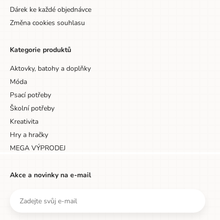
Designová položka
Ne
Dárek ke každé objednávce
Změna cookies souhlasu
Hmotnost
0,18
Kategorie produktů
Aktovky, batohy a doplňky
Móda
Psací potřeby
Školní potřeby
Kreativita
Hry a hračky
MEGA VÝPRODEJ
Akce a novinky na e-mail