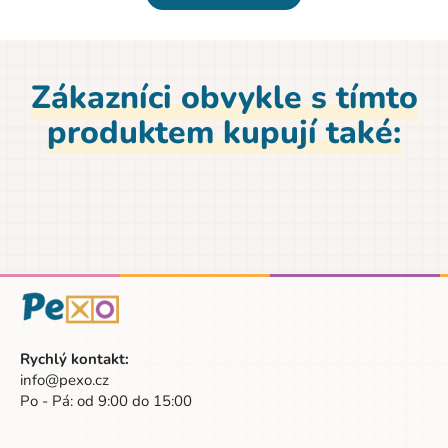
To, a ještě mnohem víc se dozvíte, vydáte-li se za
poznáním s našimi panenkami.
A ke každé knížce dostanete krásný náramek pro
štěstí!
Zákazníci obvykle s tímto
produktem kupují také:
Rychlý kontakt:
info@pexo.cz
Po - Pá: od 9:00 do 15:00
Parametry