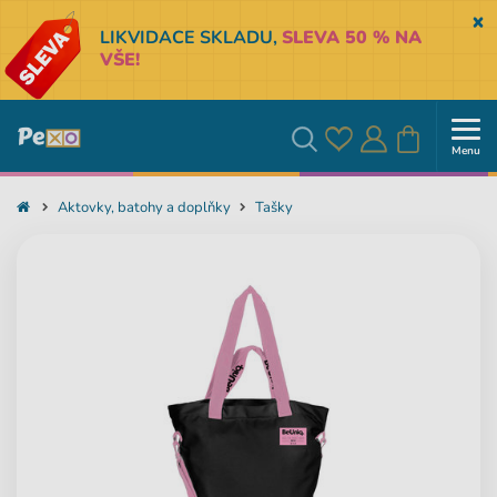
Sk
LIKVIDACE SKLADU,
SLEVA 50 % NA
VŠE!
Menu
Oblíbené
Přihlásit
Košík
Vyhledávání
Aktovky, batohy a doplňky
Tašky
se