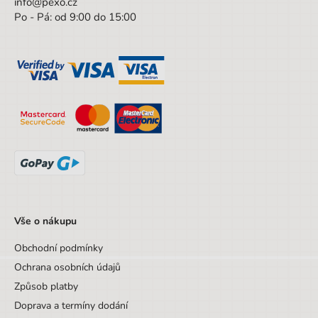
info@pexo.cz
Po - Pá: od 9:00 do 15:00
Pohlaví
Dívka
Barva
černá
Materiál
polyester
Výška
41 cm
Šířka
47 cm
Výška obalu
41 cm
Věk od
7 let
Věk do
99 let
Vše o nákupu
Sada/Sety/Balíčky
Ne
Obchodní podmínky
Designová položka
Ne
Ochrana osobních údajů
Způsob platby
Motiv
Bez motivu
Doprava a termíny dodání