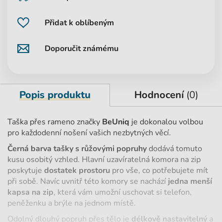
Přidat k oblíbeným
Doporučit známému
Popis produktu
Hodnocení
(0)
Taška přes rameno značky
BeUniq
je dokonalou volbou
pro každodenní nošení vašich nezbytných věcí.
Černá barva tašky s růžovými popruhy
dodává tomuto
kusu osobitý vzhled. Hlavní uzavíratelná komora na zip
poskytuje
dostatek prostoru
pro vše, co potřebujete mít
při sobě. Navíc uvnitř této komory se nachází
jedna menší
kapsa na zip
, která vám umožní uschovat si telefon,
peněženku a brýle na jednom místě.
Odolný dlouhý popruh přes tělo je
délkově nastavitelný
a