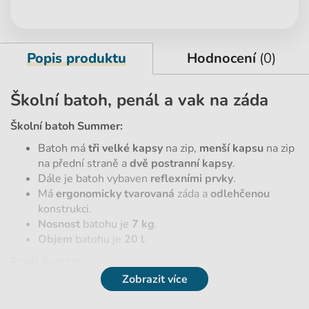
Popis produktu
Hodnocení
(0)
Školní batoh, penál a vak na záda
Školní batoh Summer:
Batoh má
tři velké kapsy
na zip,
menší kapsu
na zip
na přední straně a
dvě postranní kapsy
.
Dále je batoh vybaven
reflexními prvky
.
Má
ergonomicky tvarovaná
záda a
odlehčenou
konstrukci.
Nosnost
batohu je
7 kg
.
Objem
batohu je
20 l
.
Penál Summer:
Zobrazit více
Penál je
jednopatrový.
Je
rozkládací s dvěma chlopněmi
.