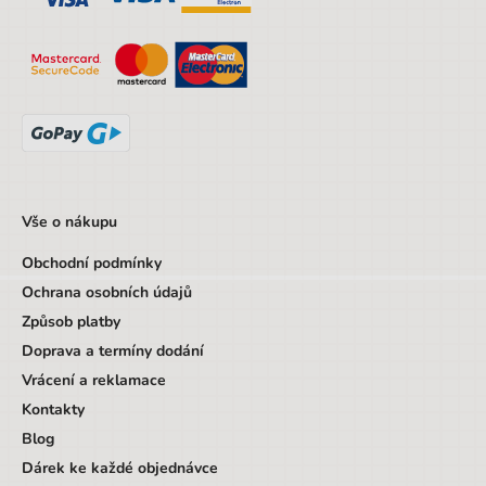
Objem
20 l
Hmotnost netto [kg]
1,5 kg
Materiál
Polyester
Nosnost
7 kg
Značka
Stil
Pohlaví
Dívka
Vše o nákupu
Barva
černá
Obchodní podmínky
Ochrana osobních údajů
Materiál
Polyester
Způsob platby
Druh
Batohové sety
Doprava a termíny dodání
Věk od
6 let
Vrácení a reklamace
Kontakty
Věk do
9 let
Blog
Sada/Sety/Balíčky
Ne
Dárek ke každé objednávce