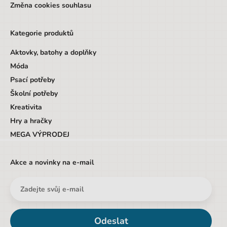
Změna cookies souhlasu
Designová položka
Ne
Motiv
Květiny
Kategorie produktů
Hmotnost
900
Aktovky, batohy a doplňky
Počet produktů v setu
3
Móda
Psací potřeby
Školní potřeby
Kreativita
Hry a hračky
MEGA VÝPRODEJ
Akce a novinky na e-mail
Odeslat